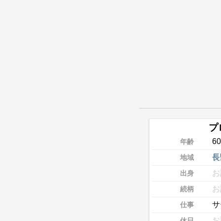
プ
6
年齢
長
地域
お
出身
お
続柄
サ
仕事
お
休日