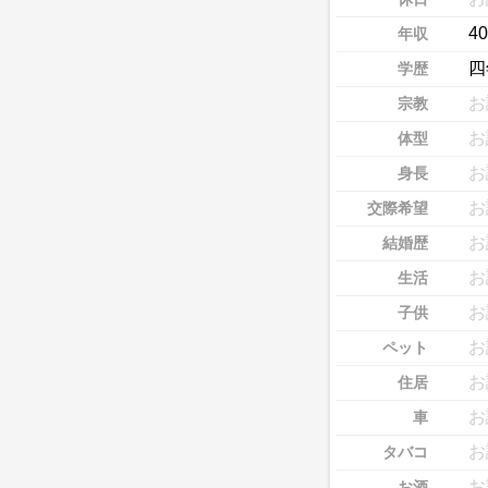
4
年収
四
学歴
お
宗教
お
体型
お
身長
お
交際希望
お
結婚歴
お
生活
お
子供
お
ペット
お
住居
お
車
お
タバコ
お
お酒