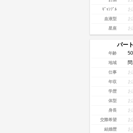
お
ｷﾞｬﾝﾌﾞﾙ
お
血液型
お
星座
パー
50
年齢
問
地域
お
仕事
お
年収
お
学歴
お
体型
お
身長
お
交際希望
お
結婚歴