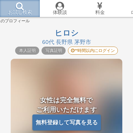
お試し検索
体験談
料金
んのプロフィール
ヒロシ
60代 長野県 茅野市
本人証明
写真証明
**時間以内にログイン
女性は完全無料で
ご利用いただけます
無料登録して写真を見る