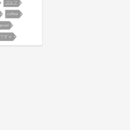
ゴルフ
coffee
arvel
です☺️