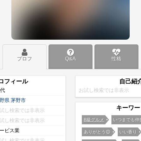
プロフ
Q&A
性格
ロフィール
自己紹
0代
お試し検索では非表示
野県
茅野市
キーワー
試し検索では非表示
B級グルメ
いつまでも仲
試し検索では非表示
ービス業
ありがとう😊
いい香り
試し検索では非表示