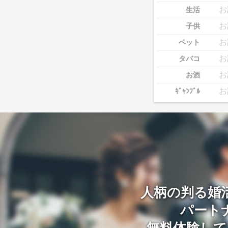
お
生活
お
子供
お
ペット
お
タバコ
お
お酒
お
ｷﾞｬﾝﾌﾞﾙ
人柄の判る婚
パート
無料体験して