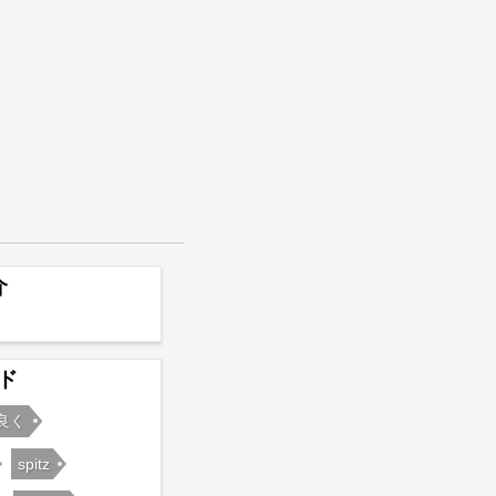
介
ド
良く
spitz