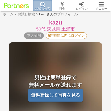
お試し検索
料金
ログイン
メニュー
ホーム
お試し検索
kazuさんのプロフィール
kazu
50代 茨城県 土浦市
本人証明
**時間以内にログイン
男性は簡単登録で
無料メールが送れます
無料登録して写真を見る