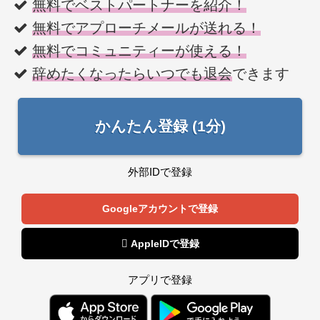
無料でベストパートナーを紹介！
無料でアプローチメールが送れる！
無料でコミュニティーが使える！
辞めたくなったらいつでも退会
できます
かんたん登録 (1分)
外部IDで登録
Googleアカウントで登録
 AppleIDで登録
アプリで登録