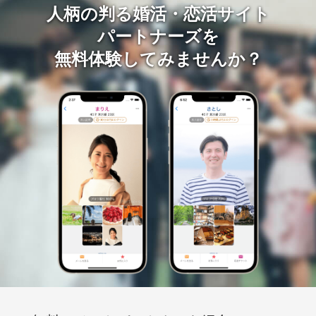
人柄の判る婚活・恋活サイト
パートナーズを
無料体験してみませんか？