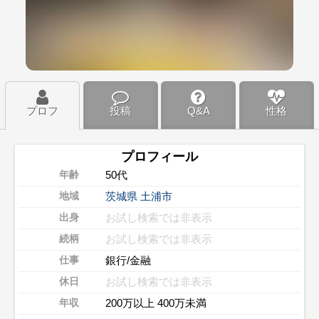
プロフ
投稿
Q&A
性格
プロフィール
50代
年齢
茨城県
土浦市
地域
お試し検索では非表示
出身
お試し検索では非表示
続柄
銀行/金融
仕事
お試し検索では非表示
休日
200万以上 400万未満
年収