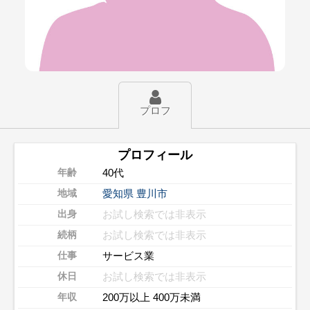
プロフ
プロフィール
40代
年齢
愛知県
豊川市
地域
お試し検索では非表示
出身
お試し検索では非表示
続柄
サービス業
仕事
お試し検索では非表示
休日
200万以上 400万未満
年収