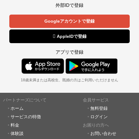
外部IDで登録
Googleアカウントで登録
 AppleIDで登録
アプリで登録
18歳未満または高校生、既婚の方はご利用いただけません
パートナーズについて
会員サービス
ホーム
無料登録
サービスの特徴
ログイン
料金
お困りの方へ
体験談
お問い合わせ