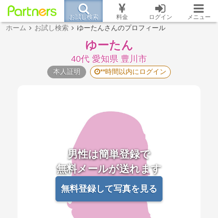
お試し検索
料金
ログイン
メニュー
ホーム
お試し検索
ゆーたんさんのプロフィール
ゆーたん
40代 愛知県 豊川市
本人証明
**時間以内にログイン
男性は簡単登録で
無料メールが送れます
無料登録して写真を見る