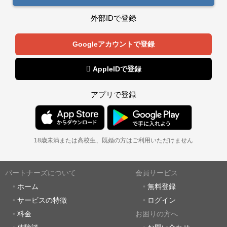
外部IDで登録
Googleアカウントで登録
 AppleIDで登録
アプリで登録
18歳未満または高校生、既婚の方はご利用いただけません
パートナーズについて
会員サービス
ホーム
無料登録
サービスの特徴
ログイン
料金
お困りの方へ