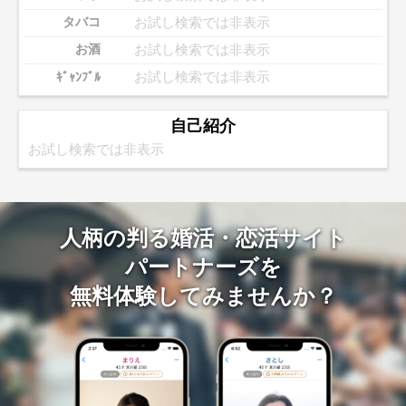
お試し検索では非表示
タバコ
お試し検索では非表示
お酒
お試し検索では非表示
ｷﾞｬﾝﾌﾞﾙ
自己紹介
お試し検索では非表示
人柄の判る婚活・恋活サイト
パートナーズを
無料体験してみませんか？