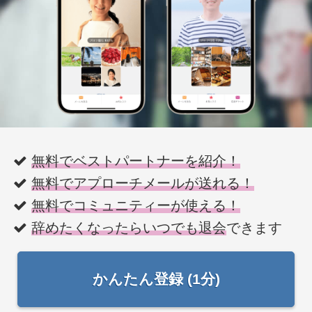
無料でベストパートナーを紹介！
無料でアプローチメールが送れる！
無料でコミュニティーが使える！
辞めたくなったらいつでも退会
できます
かんたん登録 (1分)