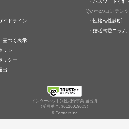
パスワードが解
その他のコンテン
ガイドライン
性格相性診断
婚活恋愛コラム
に基づく表示
ポリシー
ポリシー
届出
インターネット異性紹介事業 届出済
（受理番号: 30120019003）
© Partners.inc