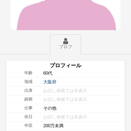
プロフ
プロフィール
60代
年齢
大阪府
地域
お試し検索では非表示
出身
お試し検索では非表示
続柄
その他
仕事
お試し検索では非表示
休日
200万未満
年収