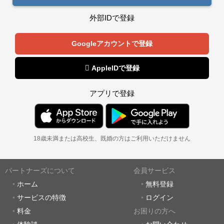
外部IDで登録
Googleアカウントで登録
 AppleIDで登録
アプリで登録
18歳未満または高校生、既婚の方はご利用いただけません
パートナーズについて
会員サービス
ホーム
無料登録
サービスの特徴
ログイン
料金
お困りの方へ