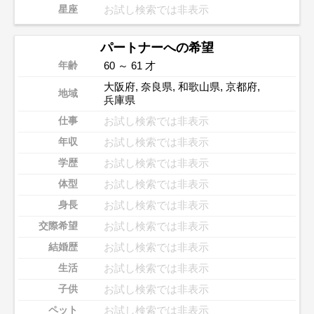
お試し検索では非表示
星座
パートナーへの希望
60 ～ 61 才
年齢
大阪府
,
奈良県
,
和歌山県
,
京都府
,
地域
兵庫県
お試し検索では非表示
仕事
お試し検索では非表示
年収
お試し検索では非表示
学歴
お試し検索では非表示
体型
お試し検索では非表示
身長
お試し検索では非表示
交際希望
お試し検索では非表示
結婚歴
お試し検索では非表示
生活
お試し検索では非表示
子供
お試し検索では非表示
ペット