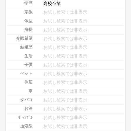
高校卒業
学歴
お試し検索では非表示
宗教
お試し検索では非表示
体型
お試し検索では非表示
身長
お試し検索では非表示
交際希望
お試し検索では非表示
結婚歴
お試し検索では非表示
生活
お試し検索では非表示
子供
お試し検索では非表示
ペット
お試し検索では非表示
住居
お試し検索では非表示
車
お試し検索では非表示
タバコ
お試し検索では非表示
お酒
お試し検索では非表示
ｷﾞｬﾝﾌﾞﾙ
お試し検索では非表示
血液型