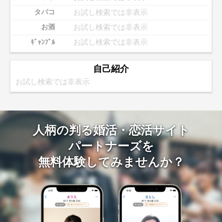
お試し検索では非表示
タバコ
お試し検索では非表示
お酒
お試し検索では非表示
ｷﾞｬﾝﾌﾞﾙ
自己紹介
お試し検索では非表示
人柄の判る婚活・恋活サイト
パートナーズを
無料体験してみませんか？