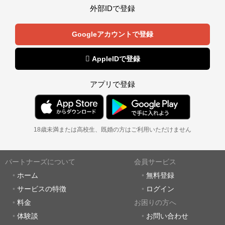
外部IDで登録
Googleアカウントで登録
 AppleIDで登録
アプリで登録
18歳未満または高校生、既婚の方はご利用いただけません
パートナーズについて
会員サービス
ホーム
無料登録
サービスの特徴
ログイン
料金
お困りの方へ
体験談
お問い合わせ