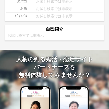
お試し検索では非表示
タバコ
お試し検索では非表示
お酒
お試し検索では非表示
ｷﾞｬﾝﾌﾞﾙ
自己紹介
お試し検索では非表示
人柄の判る婚活・恋活サイト
パートナーズを
無料体験してみませんか？