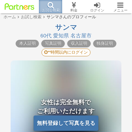
お試し検索
料金
ログイン
メニュー
ホーム
お試し検索
サンマさんのプロフィール
サンマ
60代 愛知県 名古屋市
本人証明
写真証明
収入証明
独身証明
**時間以内にログイン
女性は完全無料で
ご利用いただけます
無料登録して写真を見る