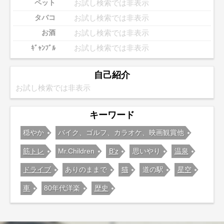
お試し検索では非表示
ペット
お試し検索では非表示
タバコ
お試し検索では非表示
お酒
お試し検索では非表示
ｷﾞｬﾝﾌﾞﾙ
自己紹介
お試し検索では非表示
キーワード
穏やか
バイク、ゴルフ、カラオケ、映画観賞他
筋トレ
Mr.Children
B'z
思いやり
温泉
ドライブ
ありのままで
猫
道の駅
星空
車
80年代洋楽
歴史