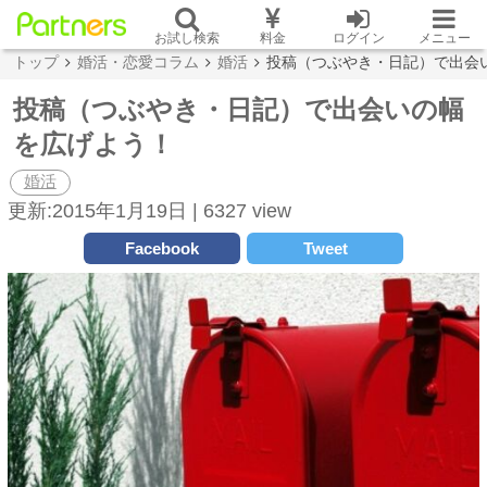
お試し検索
料金
ログイン
メニュー
トップ
婚活・恋愛コラム
婚活
投稿（つぶやき・日記）で出会
投稿（つぶやき・日記）で出会いの幅
を広げよう！
婚活
更新:2015年1月19日 |
6327 view
Facebook
Tweet