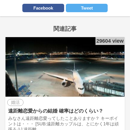
Facebook
Tweet
関連記事
29604 view
婚活
遠距離恋愛からの結婚 確率はどのくらい？
みなさん遠距離恋愛ってしたことありますか？ キーポイ
ントは・・・ [SUB:遠距離カップルは、とにかく1年は頑
張ろう] 遠距離…