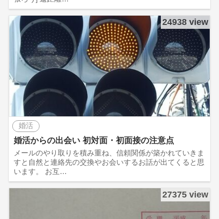
24938 view
婚活
婚活からの出会い 初対面・初面接の注意点
メールのやり取りを積み重ね、信頼関係が築かれていきま
すと自然と連絡先の交換やお会いするお話が出てくると思
います。 お互…
27375 view