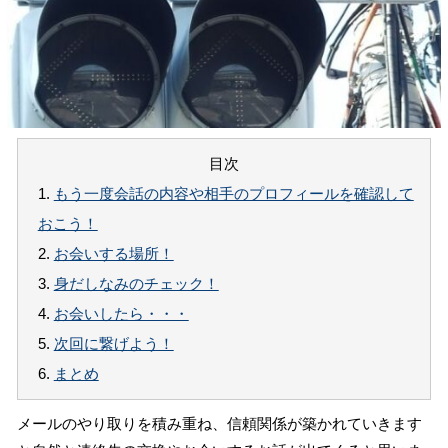
目次
1.
もう一度会話の内容や相手のプロフィールを確認して
おこう！
2.
お会いする場所！
3.
身だしなみのチェック！
4.
お会いしたら・・・
5.
次回に繋げよう！
6.
まとめ
メールのやり取りを積み重ね、信頼関係が築かれていきます