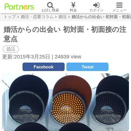
お試し検索
料金
ログイン
メニュー
トップ
婚活・恋愛コラム
婚活
婚活からの出会い 初対面・初面
婚活からの出会い 初対面・初面接の注
意点
婚活
更新:2015年3月25日 |
24939 view
Facebook
Tweet