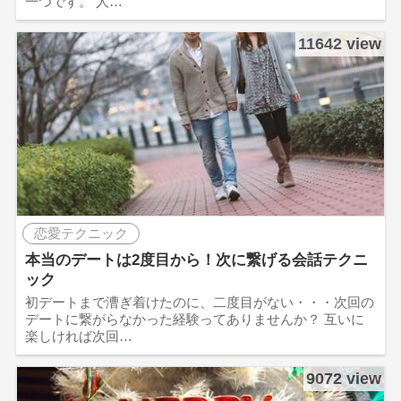
一つです。 人…
11642 view
恋愛テクニック
本当のデートは2度目から！次に繋げる会話テクニ
ック
初デートまで漕ぎ着けたのに、二度目がない・・・次回の
デートに繋がらなかった経験ってありませんか？ 互いに
楽しければ次回…
9072 view