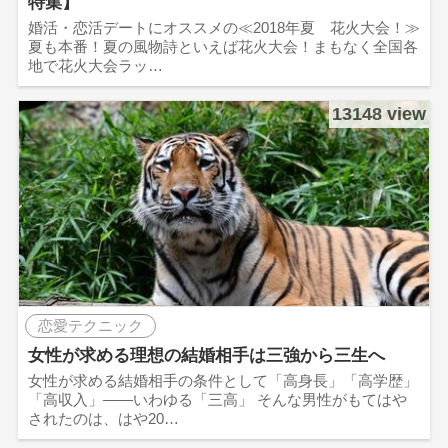
特集】
婚活・恋活デートにオススメの≪2018年夏 花火大会！≫
夏も本番！夏の風物詩といえば花火大会！まもなく全国各
地で花火大会ラッ…
13148 view
恋愛テクニック
女性が求める理想の結婚相手は三強から三生へ
女性が求める結婚相手の条件として「高身長」「高学歴」
「高収入」――いわゆる「三高」 そんな男性がもてはや
されたのは、はや20…