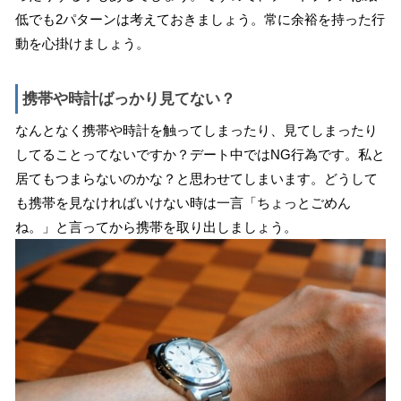
低でも2パターンは考えておきましょう。常に余裕を持った行
動を心掛けましょう。
携帯や時計ばっかり見てない？
なんとなく携帯や時計を触ってしまったり、見てしまったり
してることってないですか？デート中ではNG行為です。私と
居てもつまらないのかな？と思わせてしまいます。どうして
も携帯を見なければいけない時は一言「ちょっとごめん
ね。」と言ってから携帯を取り出しましょう。