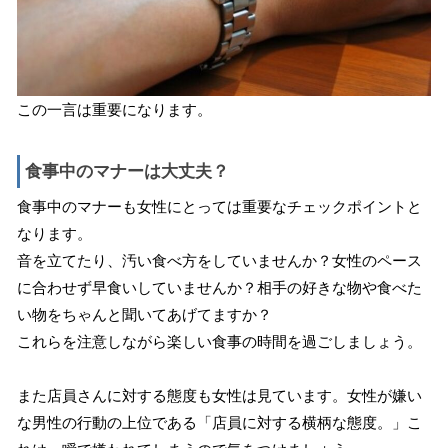
この一言は重要になります。
食事中のマナーは大丈夫？
食事中のマナーも女性にとっては重要なチェックポイントと
なります。
音を立てたり、汚い食べ方をしていませんか？女性のペース
に合わせず早食いしていませんか？相手の好きな物や食べた
い物をちゃんと聞いてあげてますか？
これらを注意しながら楽しい食事の時間を過ごしましょう。
また店員さんに対する態度も女性は見ています。女性が嫌い
な男性の行動の上位である「店員に対する横柄な態度。」こ