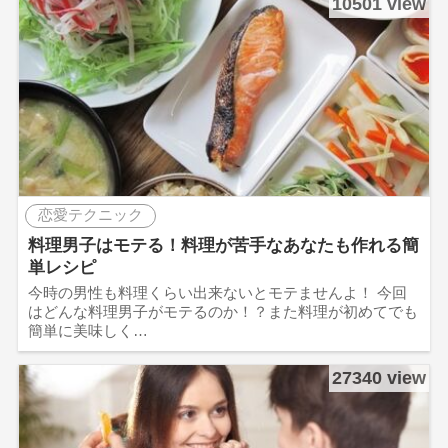
10501 view
恋愛テクニック
料理男子はモテる！料理が苦手なあなたも作れる簡
単レシピ
今時の男性も料理くらい出来ないとモテませんよ！ 今回
はどんな料理男子がモテるのか！？また料理が初めてでも
簡単に美味しく…
27340 view