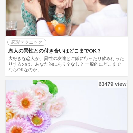
恋愛テクニック
恋人の異性との付き合いはどこまでOK？
大好きな恋人が、異性の友達とご飯に行ったり飲み行った
りするのは、あなた的にあり？なし？ 一般的にどこまで
ならOKなのか、…
63479 view