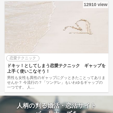
12910 view
恋愛テクニック
ドキッ！としてしまう恋愛テクニック ギャップを
上手く使いこなそう！
男性も女性も異性のギャップにグッときたことってありま
せんか？ 今流行の？「ツンデレ」もいわゆるギャップの
一つです。 人…
人柄の判る婚活・恋活サイト