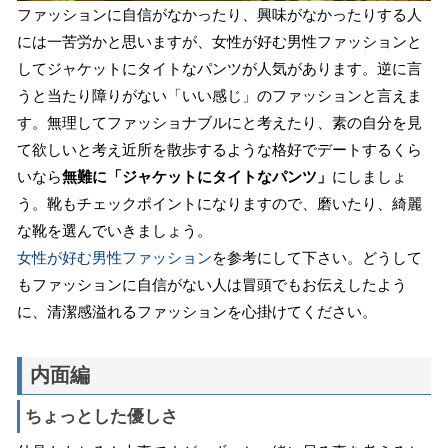
ファッションに自信がなかったり、興味がなかったりする人
には一苦労かと思いますが、女性が好む男性ファッションと
してジャケットにタイトなパンツが人気があります。逆に言
うと当たり障りがない「いい感じ」のファッションと言えま
す。無理してファッショナブルにと考えたり、素の自分を見
て欲しいと考え近所を散歩するような格好でデートするくら
いなら
無難に「ジャケットにタイトなパンツ」
にしましょ
う。靴もチェックポイントになりますので、磨いたり、綺麗
な靴を選んでいきましょう。
女性が好む男性ファッション
を参考にして下さい。どうして
もファッションに自信がない人は冒頭でもお伝えしたよう
に、清潔感溢れるファッションを心掛けてください。
内面編
ちょっとした優しさ