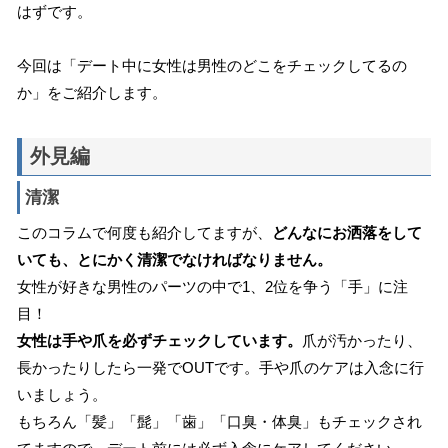
はずです。
今回は「デート中に女性は男性のどこをチェックしてるの
か」をご紹介します。
外見編
清潔
このコラムで何度も紹介してますが、
どんなにお洒落をして
いても、とにかく清潔でなければなりません。
女性が好きな男性のパーツの中で1、2位を争う「手」に注
目！
女性は手や爪を必ずチェックしています。
爪が汚かったり、
長かったりしたら一発でOUTです。手や爪のケアは入念に行
いましょう。
もちろん「髪」「髭」「歯」「口臭・体臭」もチェックされ