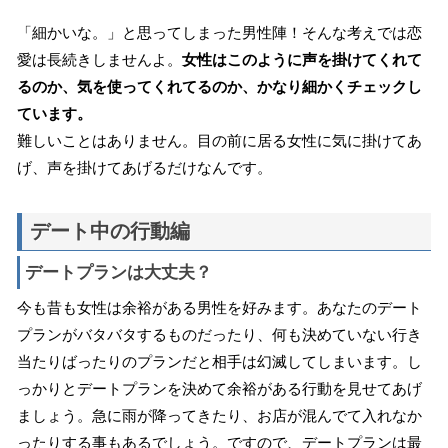
「細かいな。」と思ってしまった男性陣！そんな考えでは恋
愛は長続きしませんよ。
女性はこのように声を掛けてくれて
るのか、気を使ってくれてるのか、かなり細かくチェックし
ています。
難しいことはありません。目の前に居る女性に気に掛けてあ
げ、声を掛けてあげるだけなんです。
デート中の行動編
デートプランは大丈夫？
今も昔も女性は余裕がある男性を好みます。あなたのデート
プランがバタバタするものだったり、何も決めていない行き
当たりばったりのプランだと相手は幻滅してしまいます。し
っかりとデートプランを決めて余裕がある行動を見せてあげ
ましょう。急に雨が降ってきたり、お店が混んでて入れなか
ったりする事もあるでしょう。ですので、デートプランは最