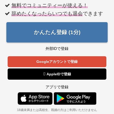
無料でコミュニティーが使える！
辞めたくなったらいつでも退会
できます
かんたん登録 (1分)
外部IDで登録
Googleアカウントで登録
 AppleIDで登録
アプリで登録
18歳未満または高校生、既婚の方はご利用いただけません