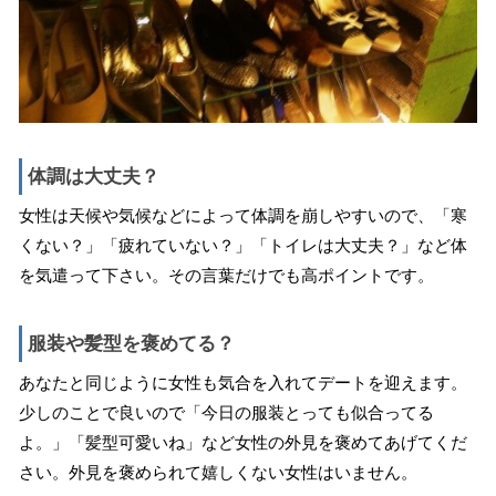
体調は大丈夫？
女性は天候や気候などによって体調を崩しやすいので、「寒
くない？」「疲れていない？」「トイレは大丈夫？」など体
を気遣って下さい。その言葉だけでも高ポイントです。
服装や髪型を褒めてる？
あなたと同じように女性も気合を入れてデートを迎えます。
少しのことで良いので「今日の服装とっても似合ってる
よ。」「髪型可愛いね」など女性の外見を褒めてあげてくだ
さい。外見を褒められて嬉しくない女性はいません。