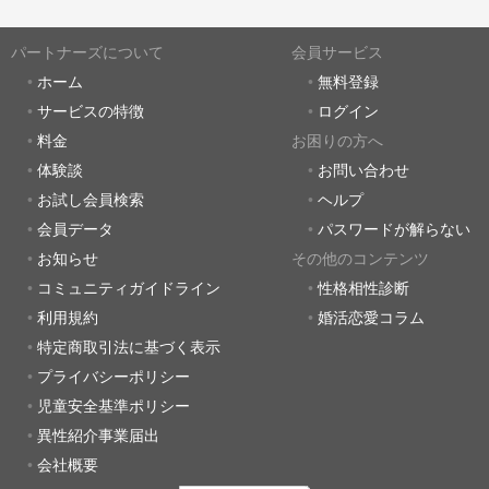
パートナーズについて
会員サービス
ホーム
無料登録
サービスの特徴
ログイン
料金
お困りの方へ
体験談
お問い合わせ
お試し会員検索
ヘルプ
会員データ
パスワードが解らない
お知らせ
その他のコンテンツ
コミュニティガイドライン
性格相性診断
利用規約
婚活恋愛コラム
特定商取引法に基づく表示
プライバシーポリシー
児童安全基準ポリシー
異性紹介事業届出
会社概要