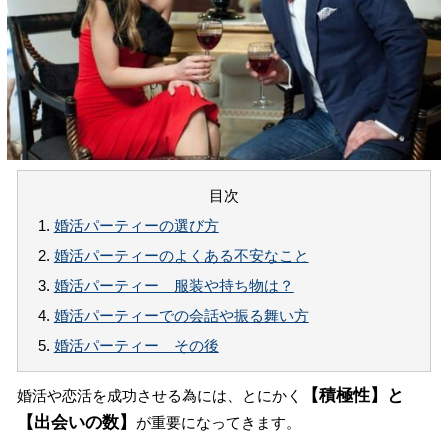
目次
1.
婚活パーティーの選び方
2.
婚活パーティーのよくある不安なこと
3.
婚活パーティー 服装や持ち物は？
4.
婚活パーティーでの会話や振る舞い方
5.
婚活パーティー その後
【積極性】と
婚活や恋活を成功させる為には、とにかく
【出会いの数】
が重要になってきます。