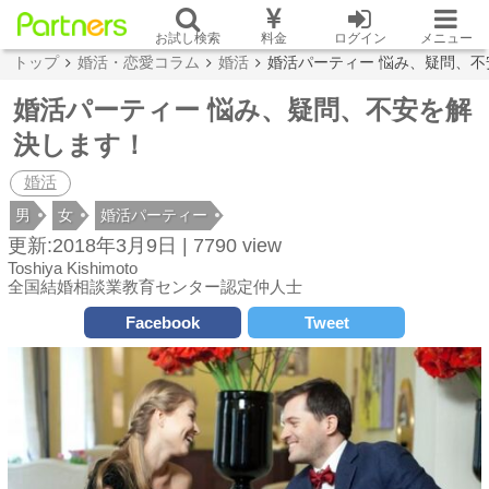
お試し検索
料金
ログイン
メニュー
トップ
婚活・恋愛コラム
婚活
婚活パーティー 悩み、疑問、
婚活パーティー 悩み、疑問、不安を解
決します！
婚活
男
女
婚活パーティー
更新:2018年3月9日 |
7790 view
Toshiya Kishimoto
全国結婚相談業教育センター認定仲人士
Facebook
Tweet