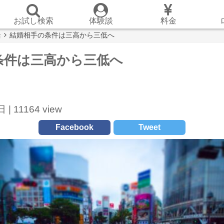
お試し検索
体験談
料金
活
結婚相手の条件は三高から三低へ
条件は三高から三低へ
 |
11164 view
Facebook
Tweet