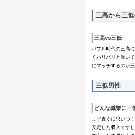
三高から三低
三高vs三低
バブル時代の三高に
くバリバリと働いて
にマッチするのが三
三低男性
どんな職業に三
まず直ぐに思いつく
安定した収入ですし