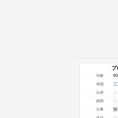
プ
6
年齢
三
地域
お
出身
お
続柄
技
仕事
お
休日