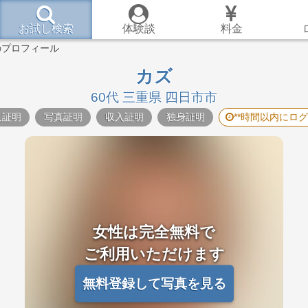
お試し検索
体験談
料金
のプロフィール
カズ
60代 三重県 四日市市
人証明
写真証明
収入証明
独身証明
**時間以内にロ
女性は完全無料で
ご利用いただけます
無料登録して写真を見る