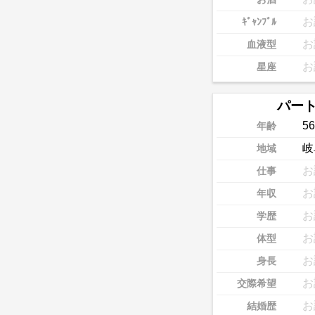
お
ｷﾞｬﾝﾌﾞﾙ
お
血液型
お
星座
パー
56
年齢
岐
地域
お
仕事
お
年収
お
学歴
お
体型
お
身長
お
交際希望
お
結婚歴