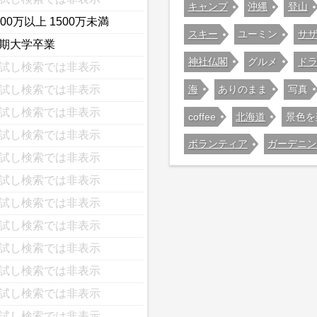
キャンプ
沖縄
登山
000万以上 1500万未満
スキー
ユーミン
サ
期大学卒業
神社仏閣
グルメ
ド
試し検索では非表示
海
ありのまま
写真
試し検索では非表示
試し検索では非表示
coffee
北海道
景色を
試し検索では非表示
ボランティア
ガーデニ
試し検索では非表示
試し検索では非表示
試し検索では非表示
試し検索では非表示
試し検索では非表示
試し検索では非表示
試し検索では非表示
試し検索では非表示