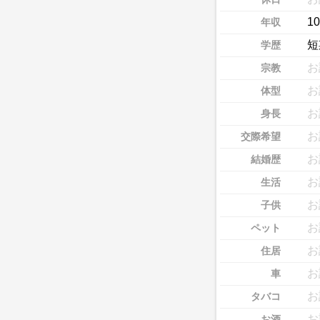
1
年収
短
学歴
お
宗教
お
体型
お
身長
お
交際希望
お
結婚歴
お
生活
お
子供
お
ペット
お
住居
お
車
お
タバコ
お
お酒