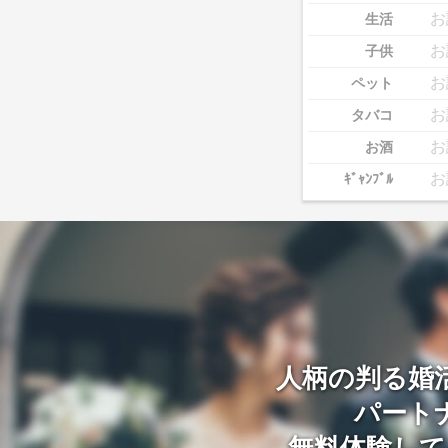
お
生活
お
子供
お
ペット
お
タバコ
お
お酒
お
ｷﾞｬﾝﾌﾞﾙ
人柄の判る婚
パート
無料体験して