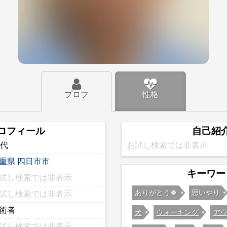
プロフ
性格
ロフィール
自己紹
0代
お試し検索では非表示
重県
四日市市
キーワー
試し検索では非表示
ありがとう🍀
思いやり
試し検索では非表示
術者
犬
ウォーキング
ア
試し検索では非表示