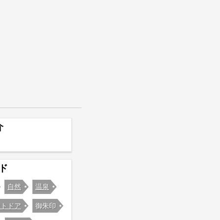
介
ド
自然
温泉
ウトドア
御朱印