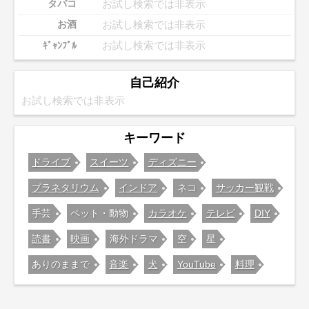
お試し検索では非表示
タバコ
お試し検索では非表示
お酒
お試し検索では非表示
ｷﾞｬﾝﾌﾞﾙ
自己紹介
お試し検索では非表示
キーワード
ドライブ
スイーツ
ディズニー
プラネタリウム
インドア
ネコ
サッカー観戦
手芸
ペット・動物
カラオケ
テレビ
DIY
読書
映画
海外ドラマ
空
星
ありのままで
音楽
犬
YouTube
料理