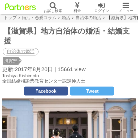
お試し検索
料金
ログイン
メニュー
トップ
婚活・恋愛コラム
婚活
自治体の婚活
【滋賀県】地方
【滋賀県】地方自治体の婚活・結婚支
援
自治体の婚活
滋賀県
更新:2017年8月20日 |
15661 view
Toshiya Kishimoto
全国結婚相談業教育センター認定仲人士
Facebook
Tweet