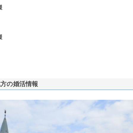
援
援
地方の婚活情報