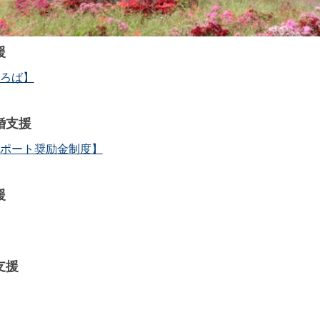
援
ろば】
婚支援
ポート奨励金制度】
援
支援