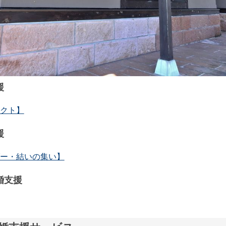
援
クト】
援
ー・結いの集い】
婚支援