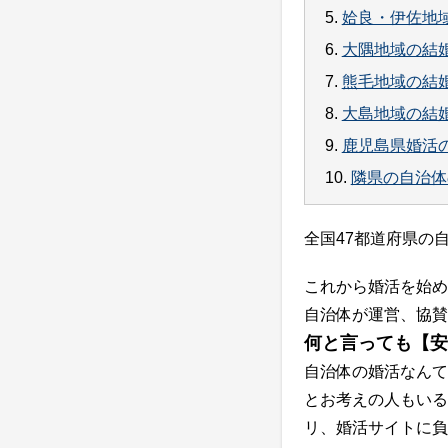
5.
姶良・伊佐地
6.
大隅地域の結
7.
熊毛地域の結
8.
大島地域の結
9.
鹿児島県婚活
10.
隣県の自治体
全国47都道府県の
これから婚活を始め
自治体が運営、協賛
何と言っても【安
自治体の婚活なんて
とお考えの人もいる
リ、婚活サイトに負