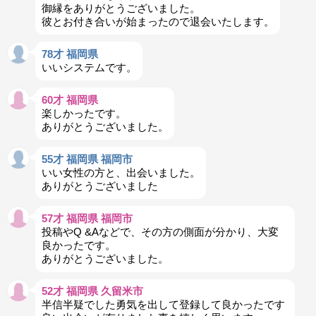
御縁をありがとうございました。
彼とお付き合いが始まったので退会いたします。
78才 福岡県
いいシステムです。
60才 福岡県
楽しかったです。
ありがとうございました。
55才 福岡県 福岡市
いい女性の方と、出会いました。
ありがとうございました
57才 福岡県 福岡市
投稿やQ &Aなどで、その方の側面が分かり、大変
良かったです。
ありがとうございました。
52才 福岡県 久留米市
半信半疑でした勇気を出して登録して良かったです