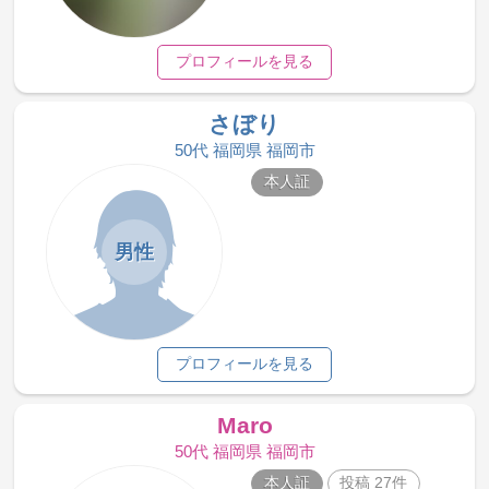
プロフィールを見る
さぼり
50代 福岡県 福岡市
本人証
男性
プロフィールを見る
Maro
50代 福岡県 福岡市
本人証
投稿 27件