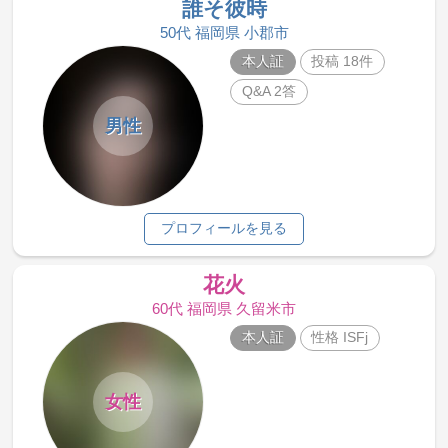
誰そ彼時
50代 福岡県 小郡市
本人証
投稿 18件
Q&A 2答
男性
プロフィールを見る
花火
60代 福岡県 久留米市
本人証
性格 ISFj
女性