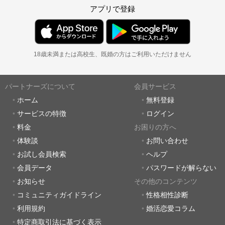
アプリで登録
18歳未満または高校生、既婚の方はご利用いただけません
パートナーズについて
会員サービス
ホーム
無料登録
サービスの特徴
ログイン
料金
お困りの方へ
体験談
お問い合わせ
お試し会員検索
ヘルプ
会員データ
パスワードが解らない
お知らせ
その他のコンテンツ
コミュニティガイドライン
性格相性診断
利用規約
婚活恋愛コラム
特定商取引法に基づく表示