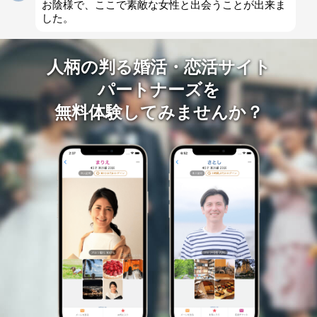
お陰様で、ここで素敵な女性と出会うことが出来ま
した。
人柄の判る婚活・恋活サイト
パートナーズを
無料体験してみませんか？