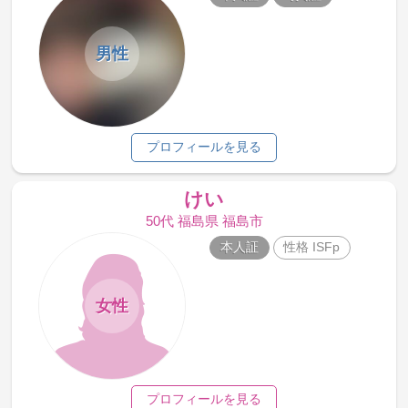
男性
プロフィールを見る
けい
50代 福島県 福島市
本人証
性格 ISFp
女性
プロフィールを見る