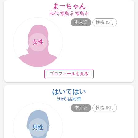
まーちゃん
50代 福島県 福島市
本人証
性格 ISTj
女性
プロフィールを見る
はいてはい
50代 福島県
本人証
性格 ISFj
男性