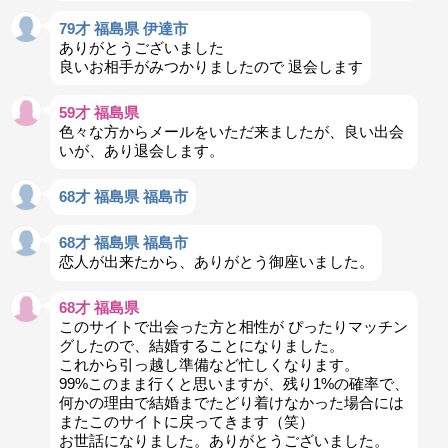
79才 福島県 伊達市
ありがとうございました
良いお相手がみつかりましたので 退会します
59才 福島県
色々な方からメールをいただ来ましたが、良い出会
いが、あり退会します。
68才 福島県 福島市
68才 福島県 福島市
恋人が出来たから、ありがとう御座いました。
68才 福島県
このサイトで出会った方と相性が ぴったりマッチン
グしたので、結婚することになりました。
これから引っ越し準備など忙しくなります。
99%このまま行くと思いますが、残り1%の確率で、
何かの理由で結婚までたどり着けなかった場合には
またこのサイトに戻ってきます（笑）
お世話になりました。ありがとうございました。