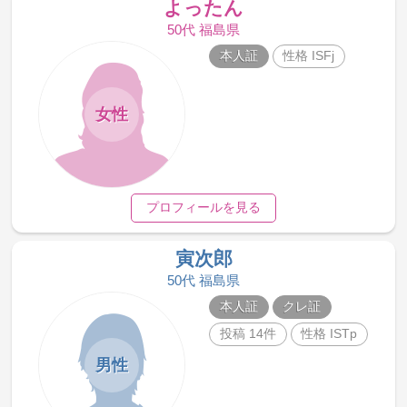
よったん
50代 福島県
本人証
性格 ISFj
女性
プロフィールを見る
寅次郎
50代 福島県
本人証
クレ証
投稿 14件
性格 ISTp
男性