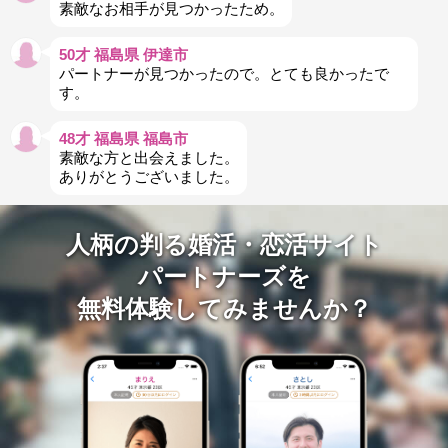
素敵なお相手が見つかったため。
50才 福島県 伊達市
パートナーが見つかったので。とても良かったで
す。
48才 福島県 福島市
素敵な方と出会えました。
ありがとうございました。
人柄の判る婚活・恋活サイト
パートナーズを
無料体験してみませんか？