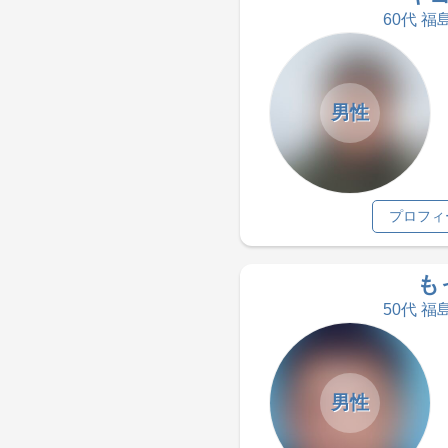
60代 福
男性
プロフィ
も
50代 福
男性