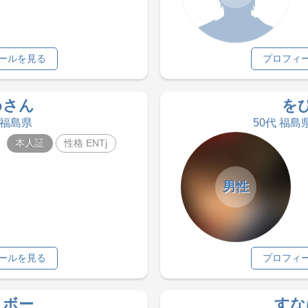
ールを見る
プロフィ
めさん
を
 福島県
50代 福島
本人証
性格 ENTj
男性
ールを見る
プロフィ
ヨボー
すな