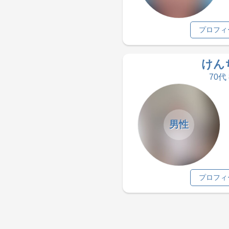
プロフィ
けん
70代
男性
プロフィ