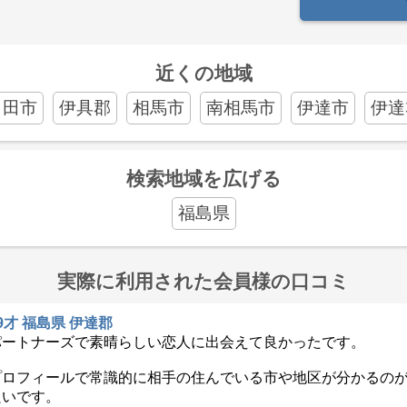
近くの地域
角田市
伊具郡
相馬市
南相馬市
伊達市
伊達
検索地域を広げる
福島県
実際に利用された会員様の口コミ
9才 福島県 伊達郡
パートナーズで素晴らしい恋人に出会えて良かったです。
プロフィールで常識的に相手の住んでいる市や地区が分かるの
良いです。