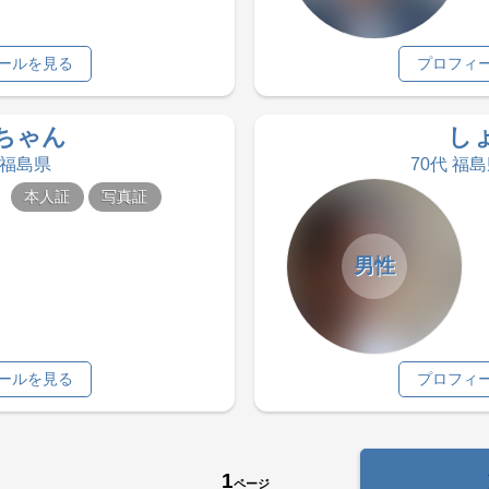
ールを見る
プロフィ
ちゃん
し
 福島県
70代 福
本人証
写真証
男性
ールを見る
プロフィ
1
ページ