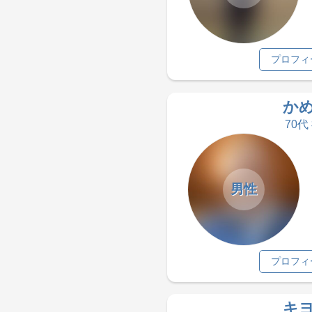
プロフィ
か
70代
男性
プロフィ
キ