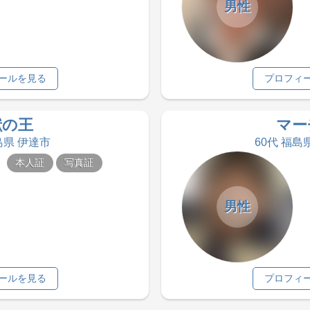
男性
ールを見る
プロフィ
獣の王
マー
島県 伊達市
60代 福島
本人証
写真証
男性
ールを見る
プロフィ