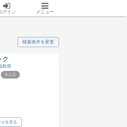
ログイン
メニュー
検索条件を変更
レク
 福島県
本人証
ールを見る