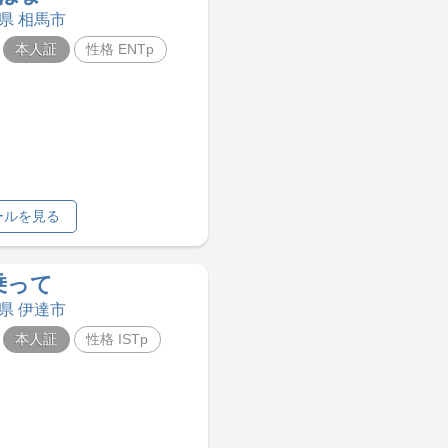
島県 相馬市
本人証
性格 ENTp
ールを見る
乗って
島県 伊達市
本人証
性格 ISTp