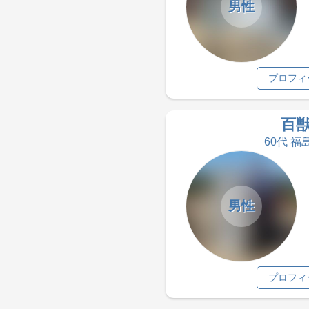
男性
プロフィ
百
60代 福
男性
プロフィ