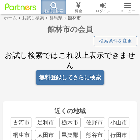
お試し検索
料金
ログイン
メニュー
ホーム
お試し検索
群馬県
館林市
館林市の会員
検索条件を変更
お試し検索ではこれ以上表示できませ
ん
無料登録してさらに検索
近くの地域
古河市
足利市
栃木市
佐野市
小山市
桐生市
太田市
邑楽郡
熊谷市
行田市