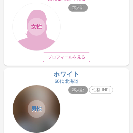
本人証
女性
プロフィールを見る
ホワイト
60代 北海道
本人証
性格 INFj
男性