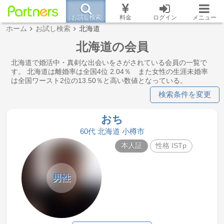
お試し検索
料金
ログイン
メニュー
ホーム
お試し検索
北海道
北海道の会員
北海道で婚活中・真剣な出会いをさがされている会員の一覧で
す。 北海道は離婚率は全国4位 2.04％ また女性の生涯未婚率
は全国ワースト2位の13.50％と高い数値となっている。
検索条件を変更
おち
60代 北海道 小樽市
本人証
性格 ISTp
男性