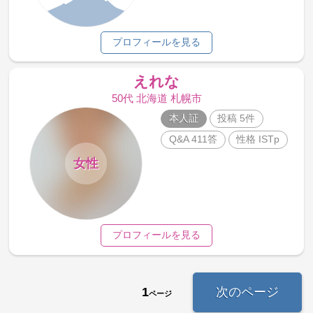
プロフィールを見る
えれな
50代 北海道 札幌市
本人証
投稿 5件
Q&A 411答
性格 ISTp
女性
プロフィールを見る
1
次のページ
ページ