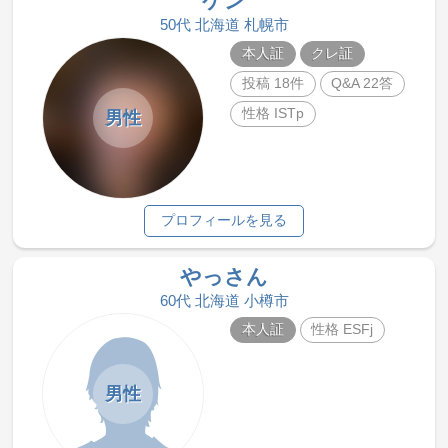
ケン
50代 北海道 札幌市
本人証
クレ証
投稿 18件
Q&A 22答
性格 ISTp
男性
プロフィールを見る
やっさん
60代 北海道 小樽市
本人証
性格 ESFj
男性