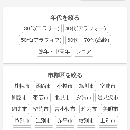
年代を絞る
30代(アラサー)
40代(アラフォー)
50代(アラフィフ)
60代
70代(高齢)
熟年・中高年
シニア
市郡区を絞る
札幌市
函館市
小樽市
旭川市
室蘭市
釧路市
帯広市
北見市
夕張市
岩見沢市
網走市
留萌市
苫小牧市
稚内市
美唄市
芦別市
江別市
赤平市
紋別市
士別市