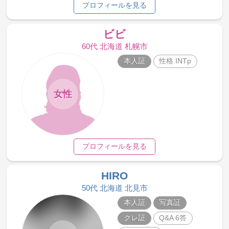
プロフィールを見る
ビビ
60代 北海道 札幌市
本人証
性格 INTp
女性
プロフィールを見る
HIRO
50代 北海道 北見市
本人証
写真証
クレ証
Q&A 6答