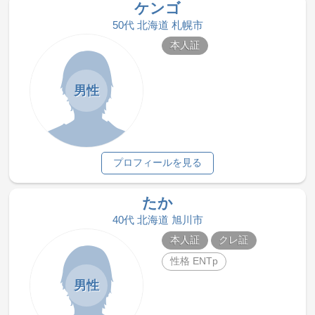
ケンゴ
50代 北海道 札幌市
本人証
男性
プロフィールを見る
たか
40代 北海道 旭川市
本人証
クレ証
性格 ENTp
男性