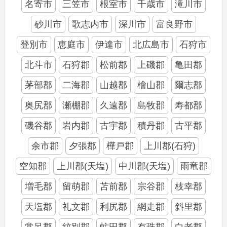
名寄市
三笠市
根室市
千歳市
滝川市
砂川市
歌志内市
深川市
富良野市
登別市
恵庭市
伊達市
北広島市
石狩市
北斗市
石狩郡
松前郡
上磯郡
亀田郡
茅部郡
二海郡
山越郡
檜山郡
爾志郡
奥尻郡
瀬棚郡
久遠郡
島牧郡
寿都郡
磯谷郡
岩内郡
古宇郡
積丹郡
古平郡
余市郡
夕張郡
樺戸郡
上川郡(石狩)
空知郡
上川郡(天塩)
中川郡(天塩)
雨竜郡
増毛郡
留萌郡
苫前郡
宗谷郡
枝幸郡
天塩郡
礼文郡
利尻郡
網走郡
斜里郡
常呂郡
紋別郡
虻田郡
有珠郡
白老郡