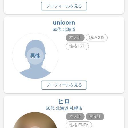
プロフィールを見る
unicorn
60代 北海道
本人証
Q&A 2答
性格 ISTj
男性
プロフィールを見る
ヒロ
60代 北海道 札幌市
本人証
写真証
性格 ENFp