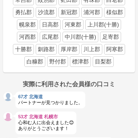
勇払郡
沙流郡
新冠郡
浦河郡
様似郡
幌泉郡
日高郡
河東郡
上川郡(十勝)
河西郡
広尾郡
中川郡(十勝)
足寄郡
十勝郡
釧路郡
厚岸郡
川上郡
阿寒郡
白糠郡
野付郡
標津郡
目梨郡
実際に利用された会員様の口コミ
67才 北海道
パートナーが見つかりました。
53才 北海道 札幌市
心和む人に出会えました😊
ありがとうございます！