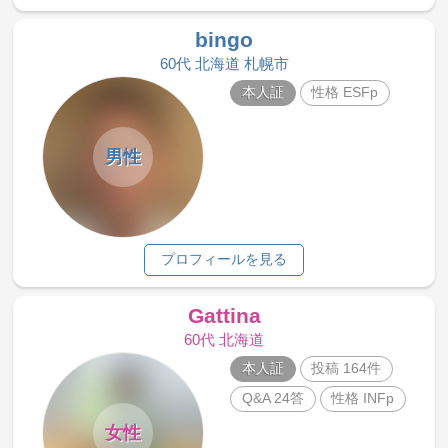
bingo
60代 北海道 札幌市
本人証
性格 ESFp
男性
プロフィールを見る
Gattina
60代 北海道
本人証
投稿 164件
Q&A 24答
性格 INFp
女性