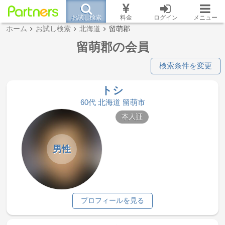
お試し検索
料金
ログイン
メニュー
ホーム
お試し検索
北海道
留萌郡
留萌郡の会員
検索条件を変更
トシ
60代 北海道 留萌市
本人証
男性
プロフィールを見る