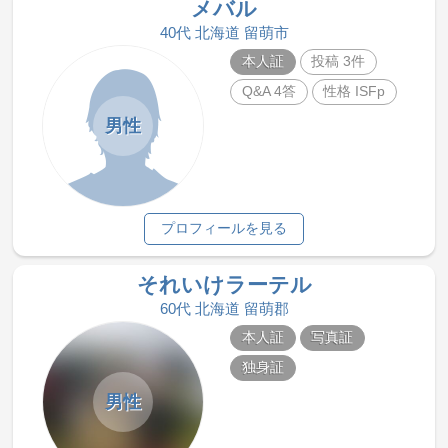
メバル
40代 北海道 留萌市
本人証
投稿 3件
Q&A 4答
性格 ISFp
男性
プロフィールを見る
それいけラーテル
60代 北海道 留萌郡
本人証
写真証
独身証
男性