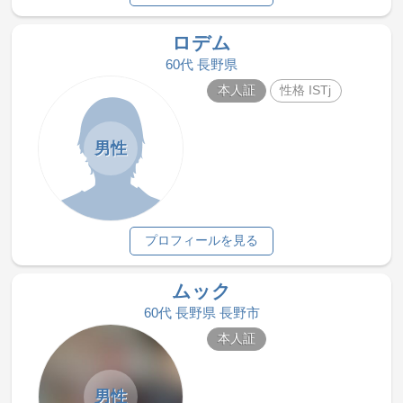
ロデム
60代 長野県
本人証
性格 ISTj
男性
プロフィールを見る
ムック
60代 長野県 長野市
本人証
男性