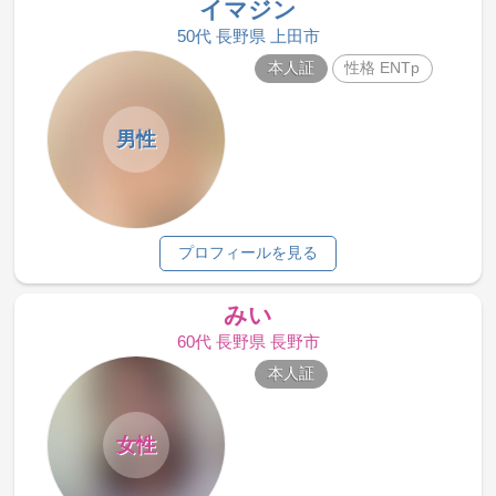
イマジン
50代 長野県 上田市
本人証
性格 ENTp
男性
プロフィールを見る
みい
60代 長野県 長野市
本人証
女性