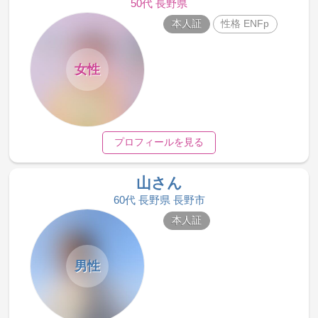
50代 長野県
本人証
性格 ENFp
女性
プロフィールを見る
山さん
60代 長野県 長野市
本人証
男性