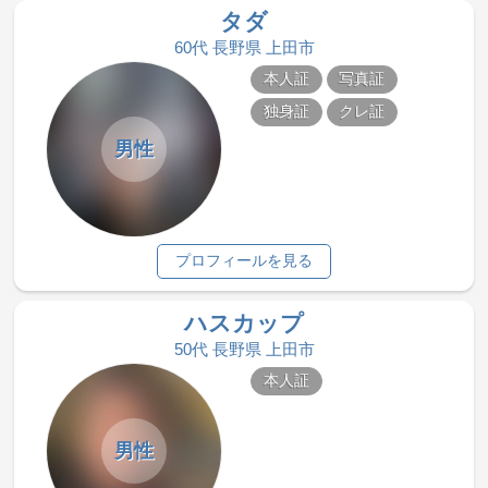
タダ
60代 長野県 上田市
本人証
写真証
独身証
クレ証
男性
プロフィールを見る
ハスカップ
50代 長野県 上田市
本人証
男性