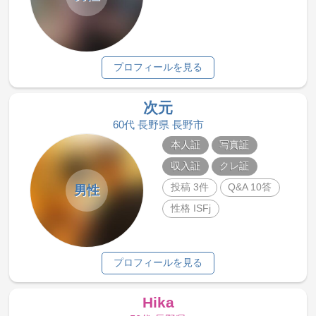
プロフィールを見る
次元
60代 長野県 長野市
本人証
写真証
収入証
クレ証
投稿 3件
Q&A 10答
男性
性格 ISFj
プロフィールを見る
Hika