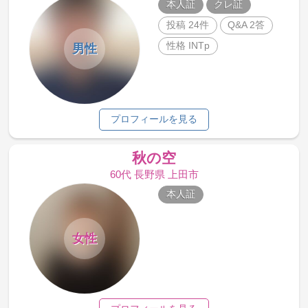
本人証
クレ証
投稿 24件
Q&A 2答
性格 INTp
男性
プロフィールを見る
秋の空
60代 長野県 上田市
本人証
女性