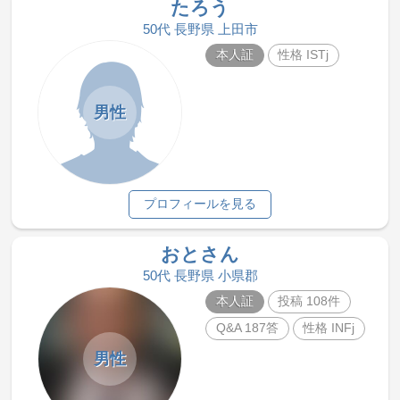
たろう
50代 長野県 上田市
本人証
性格 ISTj
男性
プロフィールを見る
おとさん
50代 長野県 小県郡
本人証
投稿 108件
Q&A 187答
性格 INFj
男性