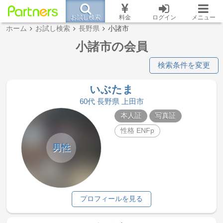
お試し検索
料金
ログイン
メニュー
ホーム
お試し検索
長野県
小諸市
小諸市の会員
検索条件を変更
いぶたま
60代 長野県 上田市
本人証
写真証
性格 ENFp
男性
プロフィールを見る