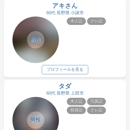
アキさん
60代 長野県 小諸市
本人証
クレ証
男性
プロフィールを見る
タダ
60代 長野県 上田市
本人証
写真証
独身証
クレ証
男性