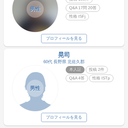
Q&A 17問 20答
男性
性格 ISFj
プロフィールを見る
晃司
60代 長野県 北佐久郡
本人証
投稿 2件
Q&A 4答
性格 ISTp
男性
プロフィールを見る