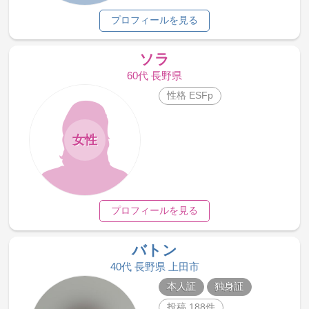
プロフィールを見る
ソラ
60代 長野県
性格 ESFp
女性
プロフィールを見る
バトン
40代 長野県 上田市
本人証
独身証
投稿 188件