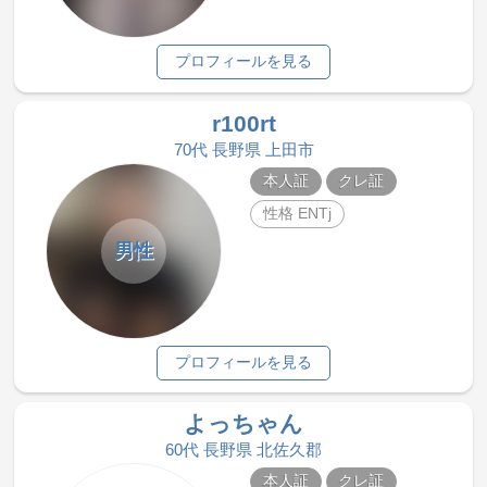
プロフィールを見る
r100rt
70代 長野県 上田市
本人証
クレ証
性格 ENTj
男性
プロフィールを見る
よっちゃん
60代 長野県 北佐久郡
本人証
クレ証