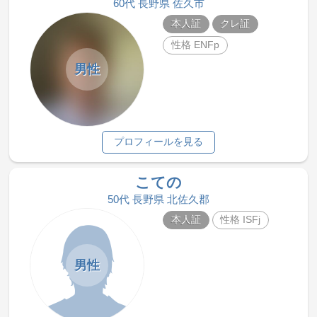
60代 長野県 佐久市
本人証
クレ証
性格 ENFp
男性
プロフィールを見る
こての
50代 長野県 北佐久郡
本人証
性格 ISFj
男性