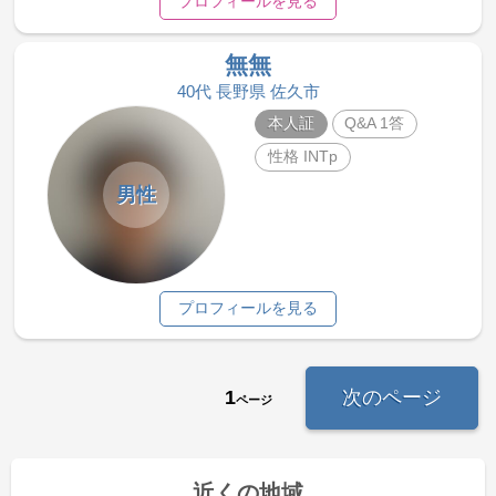
プロフィールを見る
無無
40代 長野県 佐久市
本人証
Q&A 1答
性格 INTp
男性
プロフィールを見る
1
次のページ
ページ
近くの地域