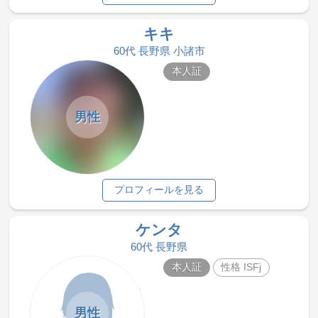
キキ
60代 長野県 小諸市
本人証
男性
プロフィールを見る
ケンタ
60代 長野県
本人証
性格 ISFj
男性