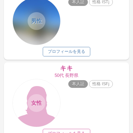
本人証
性格 ISTj
男性
プロフィールを見る
キキ
50代 長野県
本人証
性格 ISFj
女性