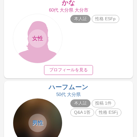
かな
60代 大分県 大分市
本人証
性格 ESFp
女性
プロフィールを見る
ハーフムーン
50代 大分県
本人証
投稿 1件
Q&A 1答
性格 ESFj
男性