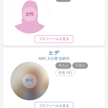
女性
プロフィールを見る
ヒデ
60代 大分県 別府市
本人証
写真証
性格 ISFj
男性
プロフィールを見る