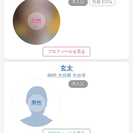
本人証
性格 ESTp
女性
プロフィールを見る
玄太
60代 大分県 大分市
本人証
男性