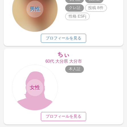
クレ証
投稿 8件
男性
性格 ESFj
プロフィールを見る
ちぃ
60代 大分県 大分市
本人証
女性
プロフィールを見る