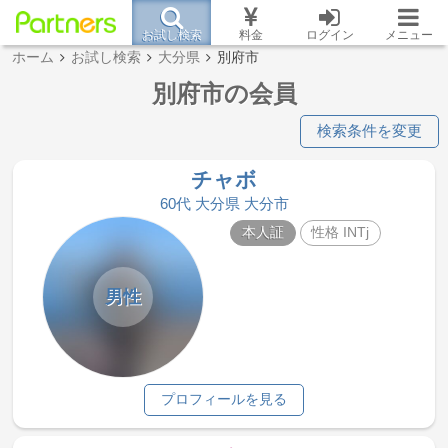
お試し検索
料金
ログイン
メニュー
ホーム
お試し検索
大分県
別府市
別府市の会員
検索条件を変更
チャボ
60代 大分県 大分市
本人証
性格 INTj
男性
プロフィールを見る