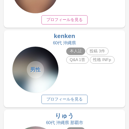
プロフィールを見る
kenken
60代 沖縄県
本人証
投稿 3件
Q&A 1答
性格 INFp
男性
プロフィールを見る
りゅう
60代 沖縄県 那覇市