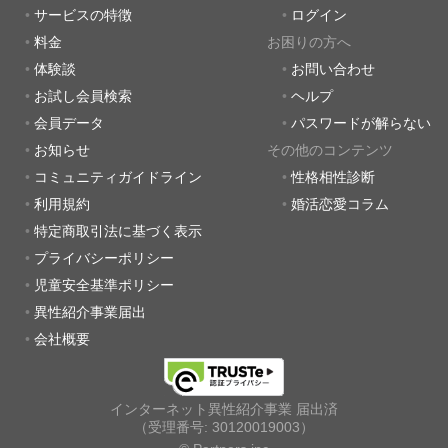
サービスの特徴
ログイン
料金
お困りの方へ
体験談
お問い合わせ
お試し会員検索
ヘルプ
会員データ
パスワードが解らない
お知らせ
その他のコンテンツ
コミュニティガイドライン
性格相性診断
利用規約
婚活恋愛コラム
特定商取引法に基づく表示
プライバシーポリシー
児童安全基準ポリシー
異性紹介事業届出
会社概要
インターネット異性紹介事業 届出済
（受理番号: 30120019003）