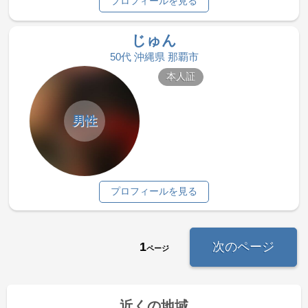
プロフィールを見る
じゅん
50代 沖縄県 那覇市
本人証
男性
プロフィールを見る
1
次のページ
ページ
近くの地域