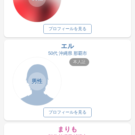
プロフィールを見る
エル
50代 沖縄県 那覇市
本人証
男性
プロフィールを見る
まりも