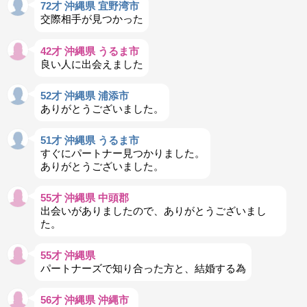
72才 沖縄県 宜野湾市
交際相手が見つかった
42才 沖縄県 うるま市
良い人に出会えました
52才 沖縄県 浦添市
ありがとうございました。
51才 沖縄県 うるま市
すぐにパートナー見つかりました。
ありがとうございました。
55才 沖縄県 中頭郡
出会いがありましたので、ありがとうございまし
た。
55才 沖縄県
パートナーズで知り合った方と、結婚する為
56才 沖縄県 沖縄市