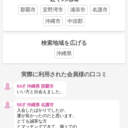
那覇市
宜野湾市
浦添市
名護市
沖縄市
中頭郡
検索地域を広げる
沖縄県
実際に利用された会員様の口コミ
64才 沖縄県 那覇市
いい方と出会えました。
58才 沖縄県 名護市
入会したばかりでしたが、
運が良かったのだと思います。
とても誠実な方
とマッチングできて、個々での