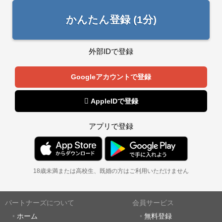
かんたん登録 (1分)
外部IDで登録
Googleアカウントで登録
 AppleIDで登録
アプリで登録
18歳未満または高校生、既婚の方はご利用いただけません
パートナーズについて
会員サービス
ホーム
無料登録