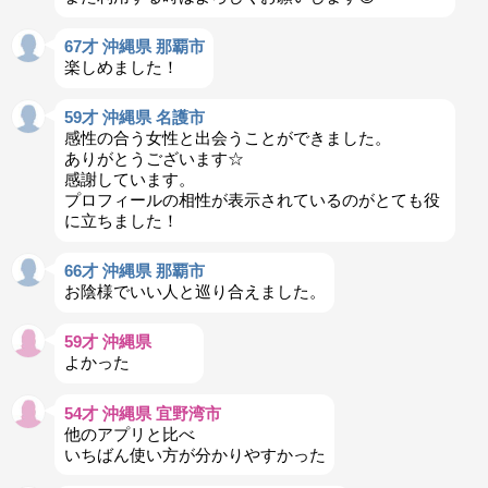
67才 沖縄県 那覇市
楽しめました！
59才 沖縄県 名護市
感性の合う女性と出会うことができました。
ありがとうございます☆
感謝しています。
プロフィールの相性が表示されているのがとても役
に立ちました！
66才 沖縄県 那覇市
お陰様でいい人と巡り合えました。
59才 沖縄県
よかった
54才 沖縄県 宜野湾市
他のアプリと比べ
いちばん使い方が分かりやすかった