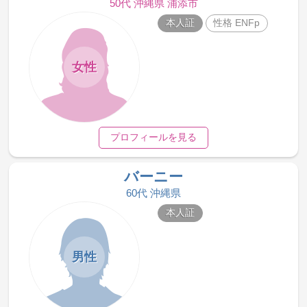
50代 沖縄県 浦添市
本人証
性格 ENFp
女性
プロフィールを見る
バーニー
60代 沖縄県
本人証
男性