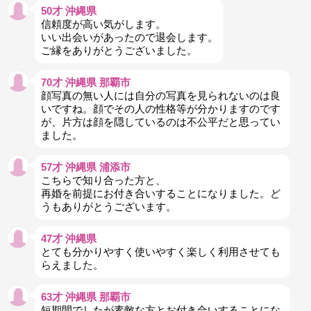
50才 沖縄県
信頼度が高い気がします。
いい出会いがあったので退会します。
ご縁をありがとうございました。
70才 沖縄県 那覇市
顔写真の無い人には自分の写真を見られないのは良
いですね。顔でその人の性格等が分かりますのです
が、片方は顔を隠しているのは不公平だと思ってい
ました。
57才 沖縄県 浦添市
こちらで知り合った方と、
再婚を前提にお付き合いすることになりました。ど
うもありがとうございます。
47才 沖縄県
とても分かりやすく使いやすく楽しく利用させても
らえました。
63才 沖縄県 那覇市
短期間でしたが素敵な方とお付き合いすることにな