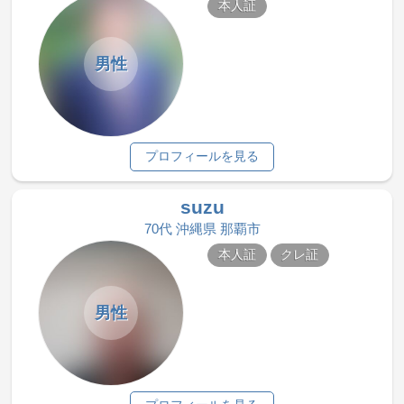
本人証
男性
プロフィールを見る
suzu
70代 沖縄県 那覇市
本人証
クレ証
男性