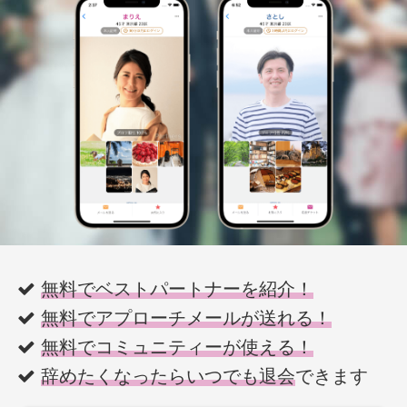
無料でベストパートナーを紹介！
無料でアプローチメールが送れる！
無料でコミュニティーが使える！
辞めたくなったらいつでも退会
できます