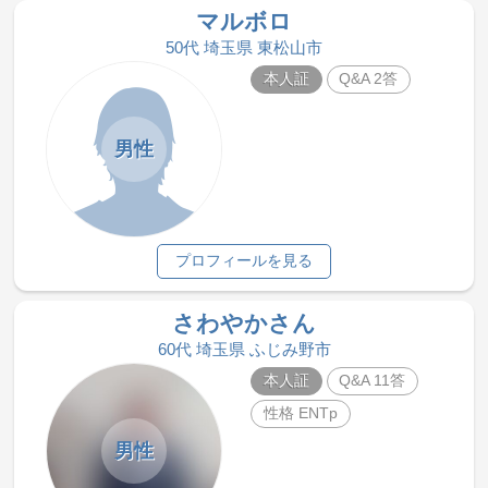
マルボロ
50代 埼玉県 東松山市
本人証
Q&A 2答
男性
プロフィールを見る
さわやかさん
60代 埼玉県 ふじみ野市
本人証
Q&A 11答
性格 ENTp
男性