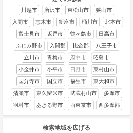
川越市
所沢市
東松山市
狭山市
入間市
志木市
新座市
桶川市
北本市
富士見市
坂戸市
鶴ヶ島市
日高市
ふじみ野市
入間郡
比企郡
八王子市
立川市
青梅市
府中市
昭島市
小金井市
小平市
日野市
東村山市
国分寺市
国立市
福生市
東大和市
清瀬市
東久留米市
武蔵村山市
多摩市
羽村市
あきる野市
西東京市
西多摩郡
検索地域を広げる