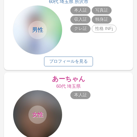
60代 埼玉県 所沢市
本人証
写真証
収入証
独身証
クレ証
性格 INFj
男性
プロフィールを見る
あーちゃん
60代 埼玉県
本人証
女性