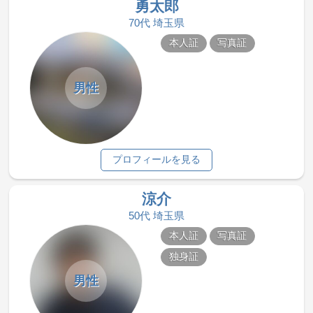
勇太郎
70代 埼玉県
本人証
写真証
男性
プロフィールを見る
涼介
50代 埼玉県
本人証
写真証
独身証
男性