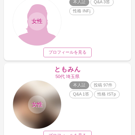
本人証
Q&A 3答
性格 INFj
女性
プロフィールを見る
ともみん
50代 埼玉県
本人証
投稿 97件
Q&A 1答
性格 ISTp
女性