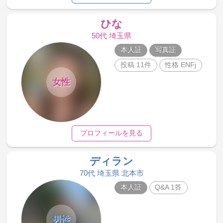
ひな
50代 埼玉県
本人証
写真証
投稿 11件
性格 ENFj
女性
プロフィールを見る
ディラン
70代 埼玉県 北本市
本人証
Q&A 1答
男性