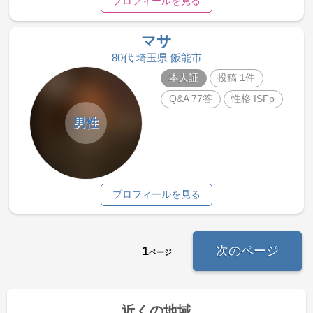
プロフィールを見る
マサ
80代 埼玉県 飯能市
本人証
投稿 1件
Q&A 77答
性格 ISFp
男性
プロフィールを見る
1
次のページ
ページ
近くの地域