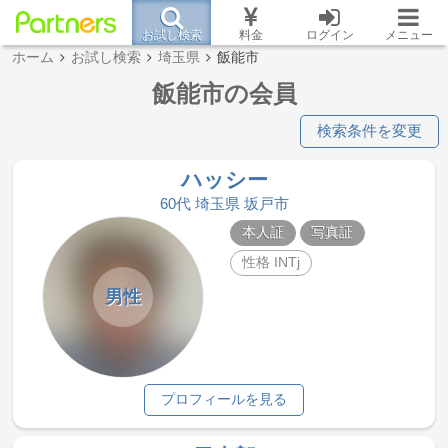
お試し検索
料金
ログイン
メニュー
ホーム
お試し検索
埼玉県
飯能市
飯能市の会員
検索条件を変更
ハッシー
60代 埼玉県 坂戸市
本人証
写真証
性格 INTj
男性
プロフィールを見る