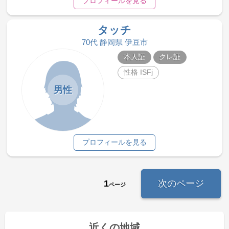
プロフィールを見る
タッチ
70代 静岡県 伊豆市
本人証
クレ証
性格 ISFj
男性
プロフィールを見る
1
次のページ
ページ
近くの地域