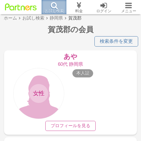
お試し検索
料金
ログイン
メニュー
ホーム
お試し検索
静岡県
賀茂郡
賀茂郡の会員
検索条件を変更
あや
60代 静岡県
本人証
女性
プロフィールを見る