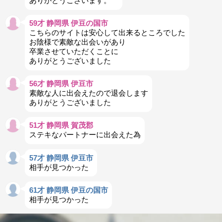
ありがとうございます。
59才 静岡県 伊豆の国市
こちらのサイトは安心して出来るところでした
お陰様で素敵な出会いがあり
卒業させていただくことに
ありがとうございました
56才 静岡県 伊豆市
素敵な人に出会えたので退会します
ありがとうございました
51才 静岡県 賀茂郡
ステキなパートナーに出会えた為
57才 静岡県 伊豆市
相手が見つかった
61才 静岡県 伊豆の国市
相手が見つかった