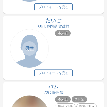
プロフィールを見る
だいご
60代 静岡県 賀茂郡
本人証
男性
プロフィールを見る
バム
70代 静岡県
本人証
クレ証
投稿 23件
性格 ISTp