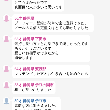
とてもよかったです
真面目な人が多いと思います
50才 静岡県
プロフィール登録が簡単で楽に登録できた。
メールの返信の定型文はとても助かりました。
65才 静岡県 下田市
気持ち良い方々とお話できて楽しかったです
ありがとうございます
親しいお相手ができたから
退会します
64才 静岡県 賀茂郡
マッチングした方とお付き合いを始めたから
58才 静岡県 伊豆の国市
相手が見つかりました
50才 静岡県 伊豆市
素敵な方に出会えました。