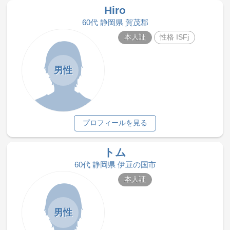
Hiro
60代 静岡県 賀茂郡
本人証
性格 ISFj
男性
プロフィールを見る
トム
60代 静岡県 伊豆の国市
本人証
男性