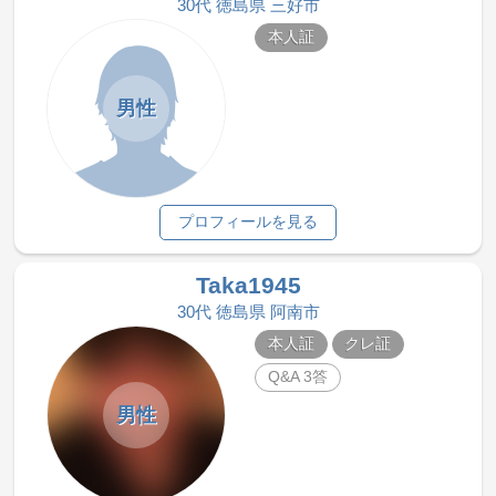
30代 徳島県 三好市
本人証
男性
プロフィールを見る
Taka1945
30代 徳島県 阿南市
本人証
クレ証
Q&A 3答
男性