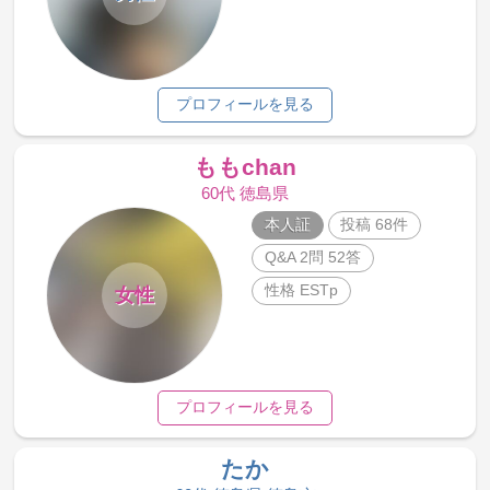
プロフィールを見る
ももchan
60代 徳島県
本人証
投稿 68件
Q&A 2問 52答
性格 ESTp
女性
プロフィールを見る
たか