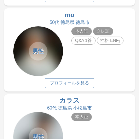
mo
50代 徳島県 徳島市
本人証
クレ証
Q&A 1答
性格 ENFj
男性
プロフィールを見る
カラス
60代 徳島県 小松島市
本人証
男性