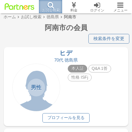
お試し検索
料金
ログイン
メニュー
ホーム
お試し検索
徳島県
阿南市
阿南市の会員
検索条件を変更
ヒデ
70代 徳島県
本人証
Q&A 1答
性格 ISFj
男性
プロフィールを見る