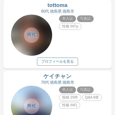
tottoma
60代 徳島県 徳島市
本人証
写真証
性格 INTp
男性
プロフィールを見る
ケイチャン
70代 徳島県 徳島市
本人証
写真証
投稿 29件
Q&A 9答
性格 INFj
男性