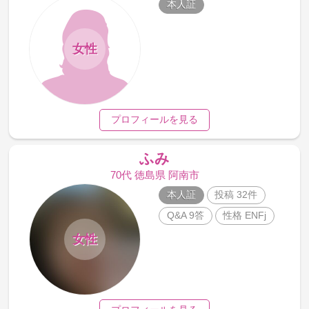
本人証
女性
プロフィールを見る
ふみ
70代 徳島県 阿南市
本人証
投稿 32件
Q&A 9答
性格 ENFj
女性