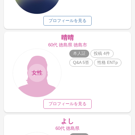
プロフィールを見る
晴晴
60代 徳島県 徳島市
本人証
投稿 4件
Q&A 5答
性格 ENTp
女性
プロフィールを見る
よし
60代 徳島県