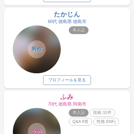
たかじん
60代 徳島県 徳島市
本人証
男性
プロフィールを見る
ふみ
70代 徳島県 阿南市
本人証
投稿 32件
Q&A 9答
性格 ENFj
女性