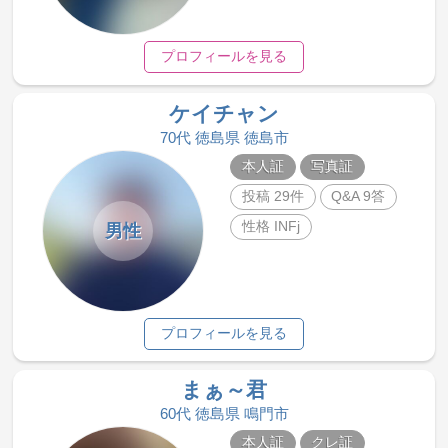
プロフィールを見る
ケイチャン
70代 徳島県 徳島市
本人証
写真証
投稿 29件
Q&A 9答
性格 INFj
男性
プロフィールを見る
まぁ～君
60代 徳島県 鳴門市
本人証
クレ証