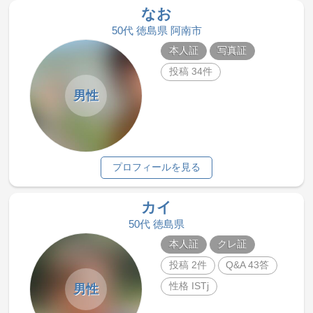
なお
50代 徳島県 阿南市
本人証
写真証
投稿 34件
男性
プロフィールを見る
カイ
50代 徳島県
本人証
クレ証
投稿 2件
Q&A 43答
性格 ISTj
男性