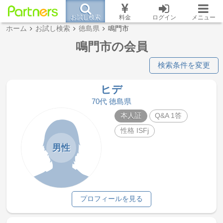
お試し検索
料金
ログイン
メニュー
ホーム
お試し検索
徳島県
鳴門市
鳴門市の会員
検索条件を変更
ヒデ
70代 徳島県
本人証
Q&A 1答
性格 ISFj
男性
プロフィールを見る