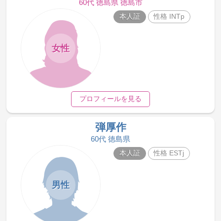
60代 徳島県 徳島市
本人証
性格 INTp
女性
プロフィールを見る
弾厚作
60代 徳島県
本人証
性格 ESTj
男性