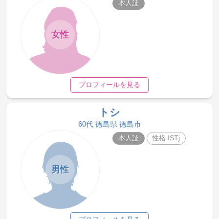
本人証
女性
プロフィールを見る
トシ
60代 徳島県 徳島市
本人証
性格 ISTj
男性