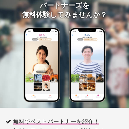
パートナーズを
無料体験してみませんか？
無料でベストパートナーを紹介！