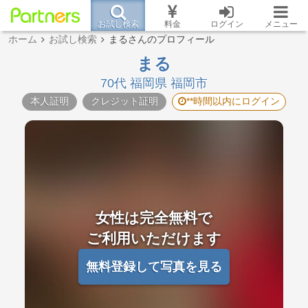
お試し検索
料金
ログイン
メニュー
ホーム
お試し検索
まるさんのプロフィール
まる
70代 福岡県 福岡市
本人証明
クレジット証明
**時間以内にログイン
女性は完全無料で
ご利用いただけます
無料登録して写真を見る