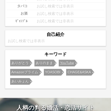
お試し検索では非表示
タバコ
お試し検索では非表示
お酒
お試し検索では非表示
ｷﾞｬﾝﾌﾞﾙ
自己紹介
お試し検索では非表示
キーワード
ありがとう
ありのまま
YouTube
Amazonプライム
YOASOBI
CHAGE&ASKA
あいみょん
人柄の判る婚活・恋活サイト