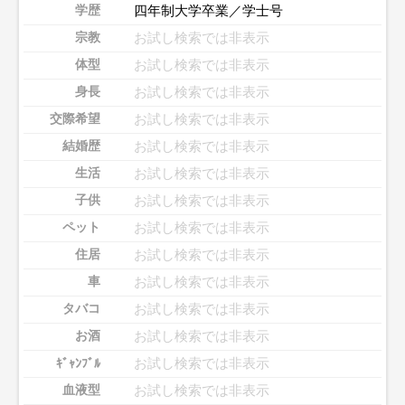
四年制大学卒業／学士号
学歴
お試し検索では非表示
宗教
お試し検索では非表示
体型
お試し検索では非表示
身長
お試し検索では非表示
交際希望
お試し検索では非表示
結婚歴
お試し検索では非表示
生活
お試し検索では非表示
子供
お試し検索では非表示
ペット
お試し検索では非表示
住居
お試し検索では非表示
車
お試し検索では非表示
タバコ
お試し検索では非表示
お酒
お試し検索では非表示
ｷﾞｬﾝﾌﾞﾙ
お試し検索では非表示
血液型