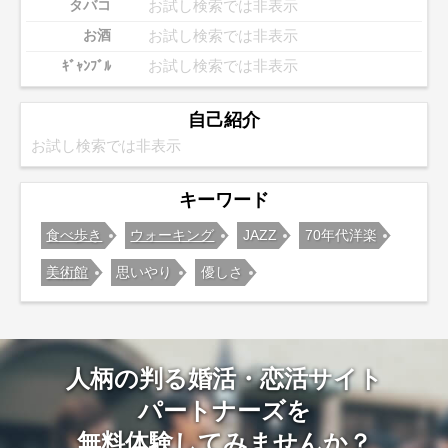
お試し検索では非表示
タバコ
お試し検索では非表示
お酒
お試し検索では非表示
ｷﾞｬﾝﾌﾞﾙ
自己紹介
お試し検索では非表示
キーワード
食べ歩き
ウォーキング
JAZZ
70年代洋楽
美術館
思いやり
優しさ
人柄の判る婚活・恋活サイト
パートナーズを
無料体験してみませんか？