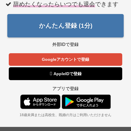
辞めたくなったらいつでも退会
できます
かんたん登録 (1分)
外部IDで登録
Googleアカウントで登録
 AppleIDで登録
アプリで登録
18歳未満または高校生、既婚の方はご利用いただけません