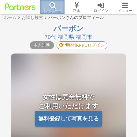
お試し検索
料金
ログイン
メニュー
ホーム
お試し検索
バーボンさんのプロフィール
バーボン
70代 福岡県 福岡市
本人証明
**時間以内にログイン
女性は完全無料で
ご利用いただけます
無料登録して写真を見る