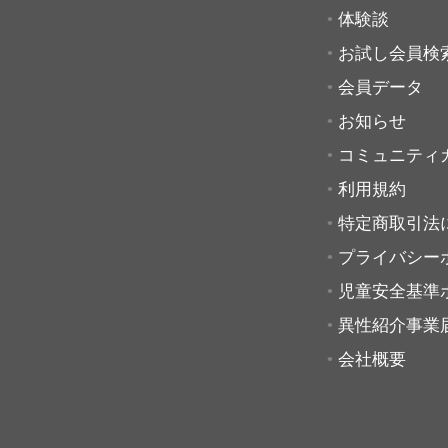
体験談
お試し会員検
会員データ
お知らせ
コミュニティ
利用規約
特定商取引法
プライバシー
児童安全基準
異性紹介事業
会社概要