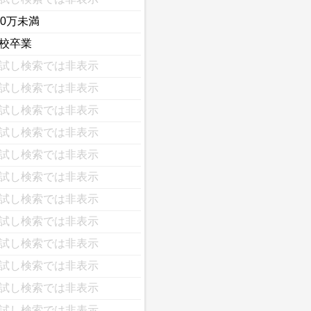
00万未満
校卒業
試し検索では非表示
試し検索では非表示
試し検索では非表示
試し検索では非表示
試し検索では非表示
試し検索では非表示
試し検索では非表示
試し検索では非表示
試し検索では非表示
試し検索では非表示
試し検索では非表示
試し検索では非表示