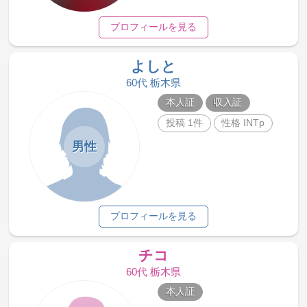
プロフィールを見る
よしと
60代 栃木県
本人証
収入証
投稿 1件
性格 INTp
男性
プロフィールを見る
チコ
60代 栃木県
本人証