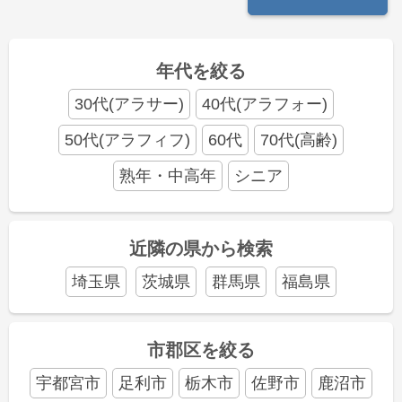
年代を絞る
30代(アラサー)
40代(アラフォー)
50代(アラフィフ)
60代
70代(高齢)
熟年・中高年
シニア
近隣の県から検索
埼玉県
茨城県
群馬県
福島県
市郡区を絞る
宇都宮市
足利市
栃木市
佐野市
鹿沼市