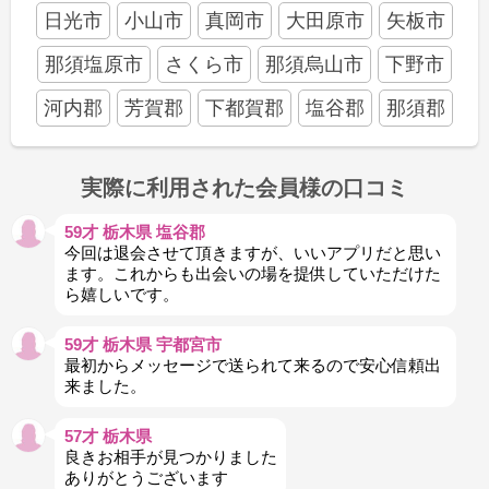
日光市
小山市
真岡市
大田原市
矢板市
那須塩原市
さくら市
那須烏山市
下野市
河内郡
芳賀郡
下都賀郡
塩谷郡
那須郡
実際に利用された会員様の口コミ
59才 栃木県 塩谷郡
今回は退会させて頂きますが、いいアプリだと思い
ます。これからも出会いの場を提供していただけた
ら嬉しいです。
59才 栃木県 宇都宮市
最初からメッセージで送られて来るので安心信頼出
来ました。
57才 栃木県
良きお相手が見つかりました
ありがとうございます