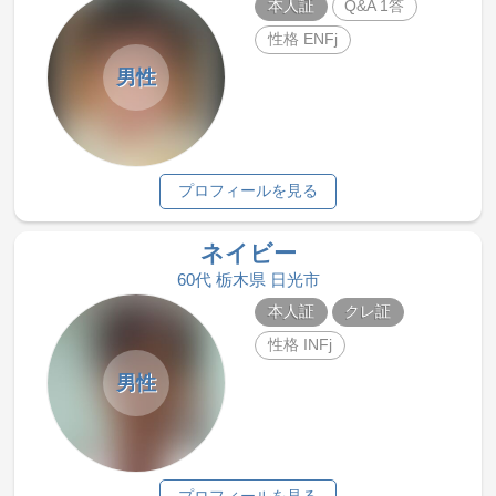
本人証
Q&A 1答
性格 ENFj
男性
プロフィールを見る
ネイビー
60代 栃木県 日光市
本人証
クレ証
性格 INFj
男性