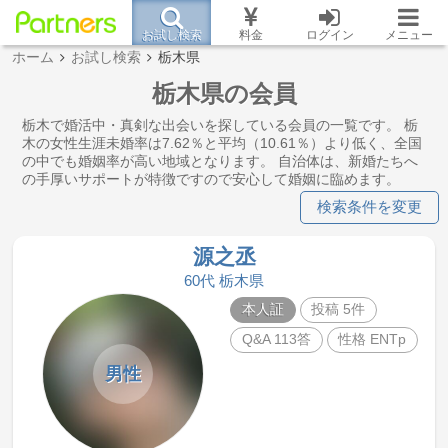
お試し検索
料金
ログイン
メニュー
ホーム
お試し検索
栃木県
栃木県の会員
栃木で婚活中・真剣な出会いを探している会員の一覧です。 栃
木の女性生涯未婚率は7.62％と平均（10.61％）より低く、全国
の中でも婚姻率が高い地域となります。 自治体は、新婚たちへ
の手厚いサポートが特徴ですので安心して婚姻に臨めます。
検索条件を変更
源之丞
60代 栃木県
本人証
投稿 5件
Q&A 113答
性格 ENTp
男性