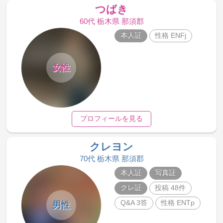
つばき
60代 栃木県 那須郡
本人証
性格 ENFj
女性
プロフィールを見る
クレヨン
70代 栃木県 那須郡
本人証
写真証
クレ証
投稿 48件
Q&A 3答
性格 ENTp
男性