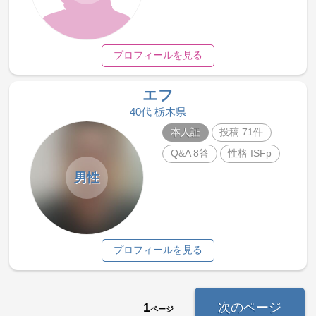
プロフィールを見る
エフ
40代 栃木県
本人証
投稿 71件
Q&A 8答
性格 ISFp
男性
プロフィールを見る
1
次のページ
ページ