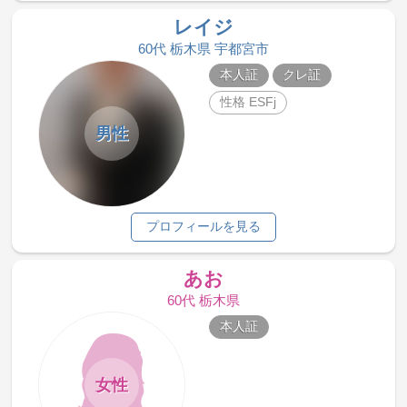
レイジ
60代 栃木県 宇都宮市
本人証
クレ証
性格 ESFj
男性
プロフィールを見る
あお
60代 栃木県
本人証
女性