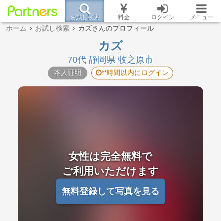
お試し検索
料金
ログイン
メニュー
ホーム
お試し検索
カズさんのプロフィール
カズ
70代 静岡県 牧之原市
本人証明
**時間以内にログイン
女性は完全無料で
ご利用いただけます
無料登録して写真を見る