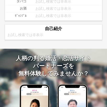
お試し検索では非表示
タバコ
お試し検索では非表示
お酒
お試し検索では非表示
ｷﾞｬﾝﾌﾞﾙ
自己紹介
お試し検索では非表示
人柄の判る婚活・恋活サイト
パートナーズを
無料体験してみませんか？