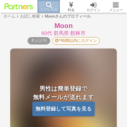
お試し検索
料金
ログイン
メニュー
ホーム
お試し検索
Moonさんのプロフィール
Moon
60代 群馬県 館林市
本人証明
**時間以内にログイン
男性は簡単登録で
無料メールが送れます
無料登録して写真を見る