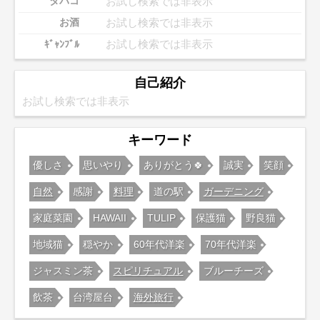
お試し検索では非表示
タバコ
お試し検索では非表示
お酒
お試し検索では非表示
ｷﾞｬﾝﾌﾞﾙ
自己紹介
お試し検索では非表示
キーワード
優しさ
思いやり
ありがとう🍀
誠実
笑顔
自然
感謝
料理
道の駅
ガーデニング
家庭菜園
HAWAII
TULIP
保護猫
野良猫
地域猫
穏やか
60年代洋楽
70年代洋楽
ジャスミン茶
スピリチュアル
ブルーチーズ
飲茶
台湾屋台
海外旅行