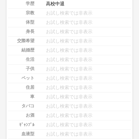
高校中退
学歴
お試し検索では非表示
宗教
お試し検索では非表示
体型
お試し検索では非表示
身長
お試し検索では非表示
交際希望
お試し検索では非表示
結婚歴
お試し検索では非表示
生活
お試し検索では非表示
子供
お試し検索では非表示
ペット
お試し検索では非表示
住居
お試し検索では非表示
車
お試し検索では非表示
タバコ
お試し検索では非表示
お酒
お試し検索では非表示
ｷﾞｬﾝﾌﾞﾙ
お試し検索では非表示
血液型