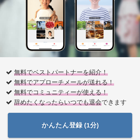
無料でベストパートナーを紹介！
無料でアプローチメールが送れる！
無料でコミュニティーが使える！
辞めたくなったらいつでも退会
できます
かんたん登録 (1分)