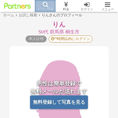
お試し検索
料金
ログイン
メニュー
ホーム
お試し検索
りんさんのプロフィール
りん
50代 群馬県 桐生市
本人証明
**時間以内にログイン
男性は簡単登録で
無料メールが送れます
無料登録して写真を見る