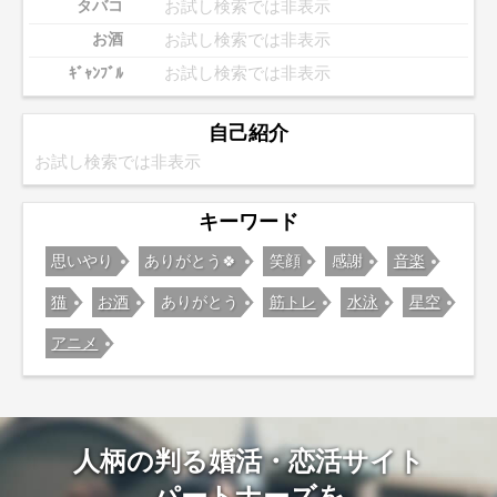
お試し検索では非表示
タバコ
お試し検索では非表示
お酒
お試し検索では非表示
ｷﾞｬﾝﾌﾞﾙ
自己紹介
お試し検索では非表示
キーワード
思いやり
ありがとう🍀
笑顔
感謝
音楽
猫
お酒
ありがとう
筋トレ
水泳
星空
アニメ
人柄の判る婚活・恋活サイト
パートナーズを