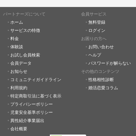
パートナーズについて
会員サービス
ホーム
無料登録
サービスの特徴
ログイン
料金
お困りの方へ
体験談
お問い合わせ
お試し会員検索
ヘルプ
会員データ
パスワードが解らない
お知らせ
その他のコンテンツ
コミュニティガイドライン
性格相性診断
利用規約
婚活恋愛コラム
特定商取引法に基づく表示
プライバシーポリシー
児童安全基準ポリシー
異性紹介事業届出
会社概要