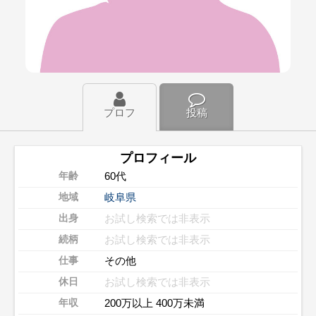
プロフ
投稿
プロフィール
60代
年齢
岐阜県
地域
お試し検索では非表示
出身
お試し検索では非表示
続柄
その他
仕事
お試し検索では非表示
休日
200万以上 400万未満
年収