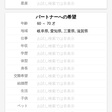
お試し検索では非表示
星座
パートナーへの希望
60 ～ 70 才
年齢
岐阜県
,
愛知県
,
三重県
,
滋賀県
地域
お試し検索では非表示
仕事
お試し検索では非表示
年収
お試し検索では非表示
学歴
お試し検索では非表示
体型
お試し検索では非表示
身長
お試し検索では非表示
交際希望
お試し検索では非表示
結婚歴
お試し検索では非表示
生活
お試し検索では非表示
子供
お試し検索では非表示
ペット