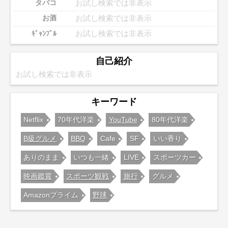
お試し検索では非表示
タバコ
お試し検索では非表示
お酒
お試し検索では非表示
ｷﾞｬﾝﾌﾞﾙ
自己紹介
お試し検索では非表示
キーワード
Netflix
70年代洋楽
YouTube
80年代洋楽
B級グルメ
BBQ
Cafe
SF
いい香り
ありのまま
いつも一緒
LIVE
スポーツカー
映画鑑賞
スポーツ観戦
旅行
グルメ
Amazonプライム
野球