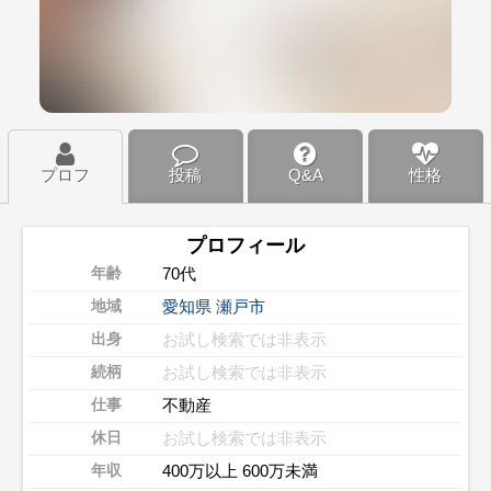
プロフ
投稿
Q&A
性格
プロフィール
70代
年齢
愛知県
瀬戸市
地域
お試し検索では非表示
出身
お試し検索では非表示
続柄
不動産
仕事
お試し検索では非表示
休日
400万以上 600万未満
年収