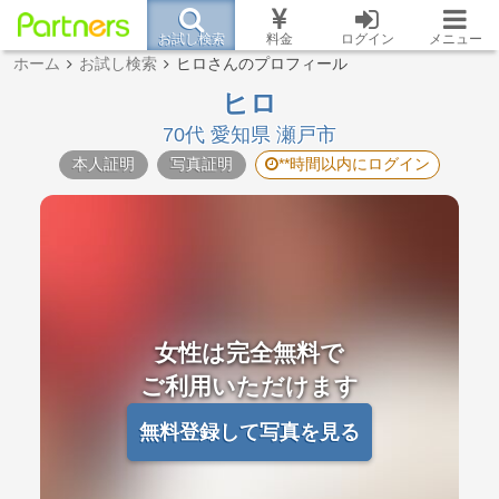
お試し検索
料金
ログイン
メニュー
ホーム
お試し検索
ヒロさんのプロフィール
ヒロ
70代 愛知県 瀬戸市
本人証明
写真証明
**時間以内にログイン
女性は完全無料で
ご利用いただけます
無料登録して写真を見る