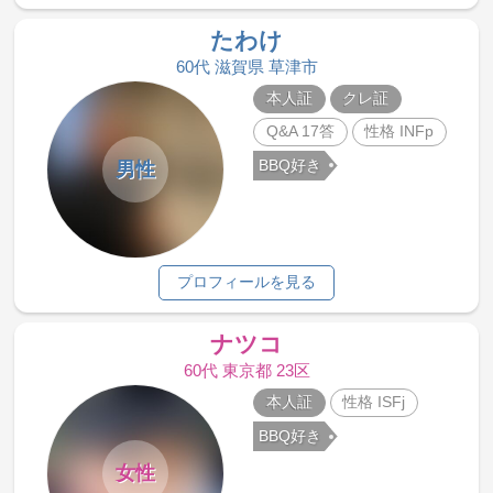
たわけ
60代 滋賀県 草津市
本人証
クレ証
Q&A 17答
性格 INFp
BBQ好き
男性
プロフィールを見る
ナツコ
60代 東京都 23区
本人証
性格 ISFj
BBQ好き
女性