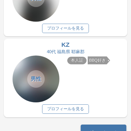
プロフィールを見る
KZ
40代 福島県 耶麻郡
本人証
BBQ好き
男性
プロフィールを見る