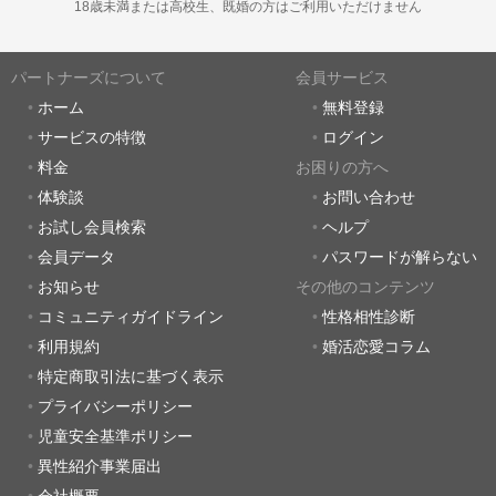
18歳未満または高校生、既婚の方はご利用いただけません
パートナーズについて
会員サービス
ホーム
無料登録
サービスの特徴
ログイン
料金
お困りの方へ
体験談
お問い合わせ
お試し会員検索
ヘルプ
会員データ
パスワードが解らない
お知らせ
その他のコンテンツ
コミュニティガイドライン
性格相性診断
利用規約
婚活恋愛コラム
特定商取引法に基づく表示
プライバシーポリシー
児童安全基準ポリシー
異性紹介事業届出