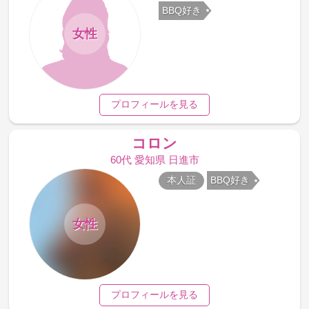
BBQ好き
女性
プロフィールを見る
コロン
60代 愛知県 日進市
本人証
BBQ好き
女性
プロフィールを見る