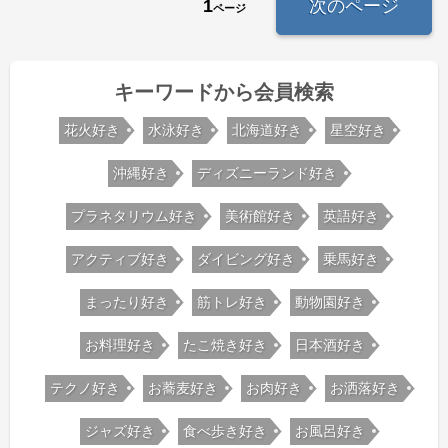
1
次のページ
ページ
キーワードから会員検索
花火好き
水泳好き
北海道好き
星空好き
沖縄好き
ディズニーランド好き
プラネタリウム好き
美術館好き
英語好き
アクティブ好き
ダイビング好き
乗馬好き
まったり好き
筋トレ好き
動物園好き
お料理好き
たこ焼き好き
日本酒好き
テクノ好き
お蕎麦好き
お肉好き
お洒落好き
ジャズ好き
食べ歩き好き
お風呂好き