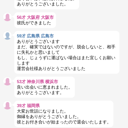
ありがとうございました。
56才 大阪府 大阪市
彼氏ができました
59才 広島県 広島市
ありがとうございます
まだ、確実ではないのですが、脱会しないと、相手
に失礼かと思いまして
もし、じょうずに運ばない場合はまた宜しくお願い
します
運営会社様ありがとうございました
53才 神奈川県 横浜市
良い出会いに恵まれました。
ありがとうございます。
39才 福岡県
大変お世話になりました。
御縁をありがとうございました。
彼とお付き合いが始まったので退会いたします。