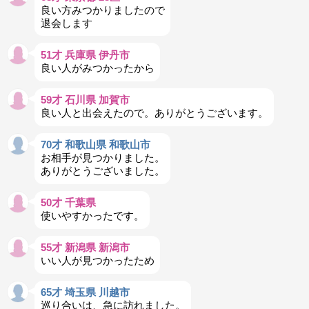
良い方みつかりましたので
退会します
51才 兵庫県 伊丹市
良い人がみつかったから
59才 石川県 加賀市
良い人と出会えたので。ありがとうございます。
70才 和歌山県 和歌山市
お相手が見つかりました。
ありがとうございました。
50才 千葉県
使いやすかったです。
55才 新潟県 新潟市
いい人が見つかったため
65才 埼玉県 川越市
巡り合いは、急に訪れました。