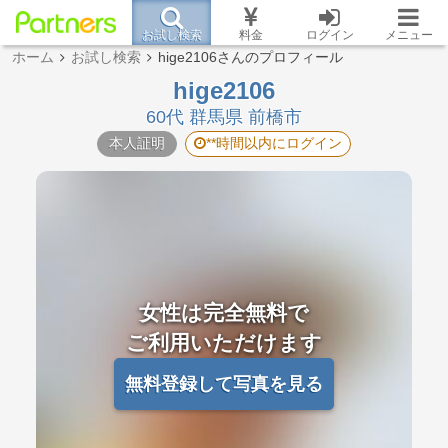
お試し検索
料金
ログイン
メニュー
ホーム
お試し検索
hige2106さんのプロフィール
hige2106
60代 群馬県 前橋市
本人証明
**時間以内にログイン
女性は完全無料で
ご利用いただけます
無料登録して写真を見る