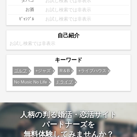
お試し検索では非表示
タバコ
お試し検索では非表示
お酒
お試し検索では非表示
ｷﾞｬﾝﾌﾞﾙ
自己紹介
お試し検索では非表示
キーワード
ゴルフ
+ジャズ
R＆B
+ライブハウス
No Music No Life
ドライブ
人柄の判る婚活・恋活サイト
パートナーズを
無料体験してみませんか？