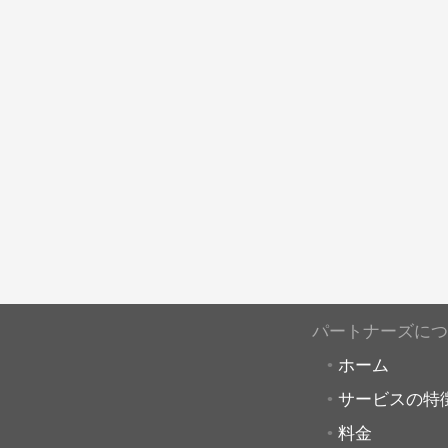
パートナーズにつ
ホーム
サービスの特
料金