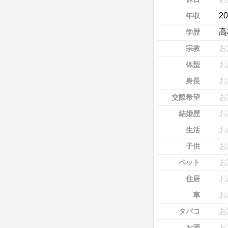
2
年収
高
学歴
お
宗教
お
体型
お
身長
お
交際希望
お
結婚歴
お
生活
お
子供
お
ペット
お
住居
お
車
お
タバコ
お
お酒