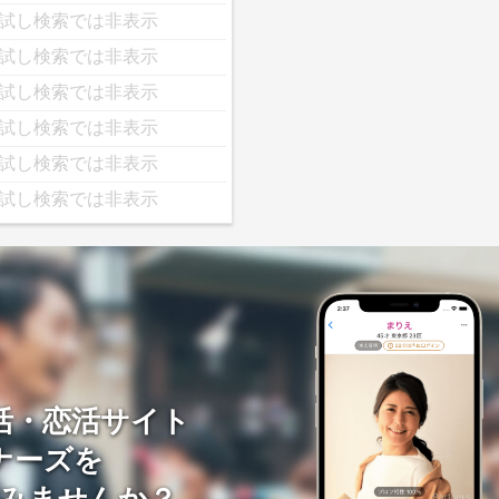
試し検索では非表示
試し検索では非表示
試し検索では非表示
試し検索では非表示
試し検索では非表示
試し検索では非表示
活・恋活サイト
ナーズを
みませんか？