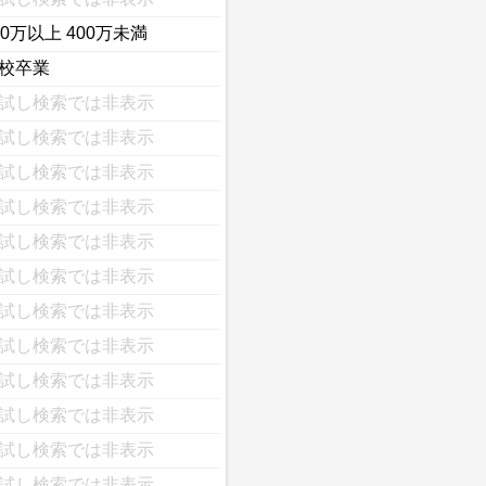
00万以上 400万未満
校卒業
試し検索では非表示
試し検索では非表示
試し検索では非表示
試し検索では非表示
試し検索では非表示
試し検索では非表示
試し検索では非表示
試し検索では非表示
試し検索では非表示
試し検索では非表示
試し検索では非表示
試し検索では非表示