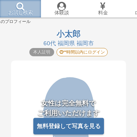
お試し検索
体験談
料金
んのプロフィール
小太郎
60代 福岡県 福岡市
本人証明
**時間以内にログイン
女性は完全無料で
ご利用いただけます
無料登録して写真を見る