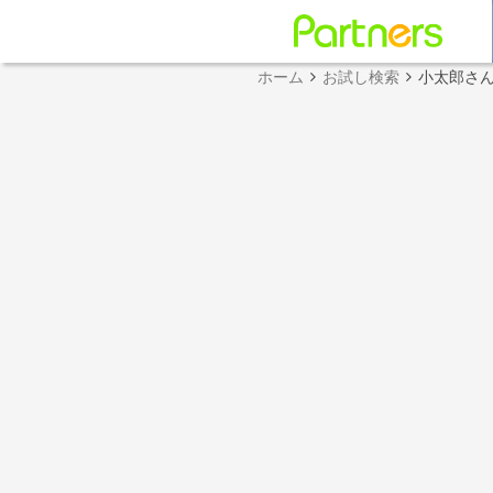
ホーム
お試し検索
小太郎さ