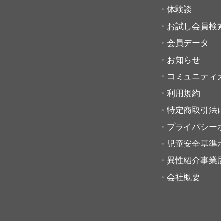
体験談
お試し会員検
会員データ
お知らせ
コミュニティ
利用規約
特定商取引法
プライバシー
児童安全基準
異性紹介事業
会社概要