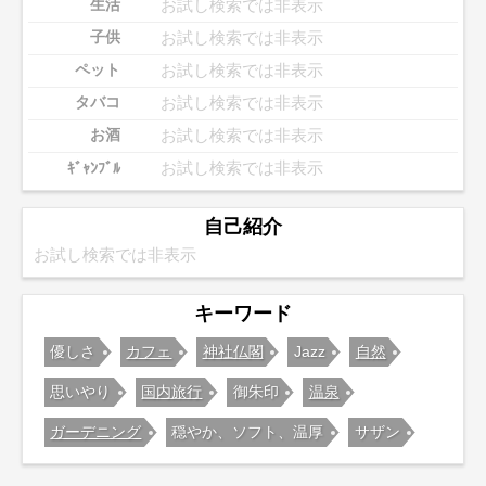
お試し検索では非表示
生活
お試し検索では非表示
子供
お試し検索では非表示
ペット
お試し検索では非表示
タバコ
お試し検索では非表示
お酒
お試し検索では非表示
ｷﾞｬﾝﾌﾞﾙ
自己紹介
お試し検索では非表示
キーワード
優しさ
カフェ
神社仏閣
Jazz
自然
思いやり
国内旅行
御朱印
温泉
ガーデニング
穏やか、ソフト、温厚
サザン