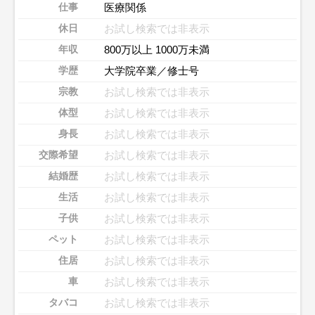
医療関係
仕事
お試し検索では非表示
休日
800万以上 1000万未満
年収
大学院卒業／修士号
学歴
お試し検索では非表示
宗教
お試し検索では非表示
体型
お試し検索では非表示
身長
お試し検索では非表示
交際希望
お試し検索では非表示
結婚歴
お試し検索では非表示
生活
お試し検索では非表示
子供
お試し検索では非表示
ペット
お試し検索では非表示
住居
お試し検索では非表示
車
お試し検索では非表示
タバコ