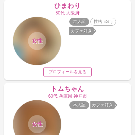
ひまわり
50代 大阪府
本人証
性格 ESTj
カフェ好き
女性
プロフィールを見る
トムちゃん
60代 兵庫県 神戸市
本人証
カフェ好き
女性