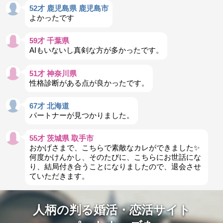
52才 鹿児島県 鹿児島市
よかったです
59才 千葉県
AIもいないし真剣な方が多かったです。
51才 神奈川県
性格診断がある点が良かったです。
67才 北海道
パートナーが見つかりました。
55才 茨城県 取手市
おかげさまで、こちらで素敵なカレができました✨
何度かけんかし、そのたびに、こちらにお世話にな
り、結局付き合うことになりましたので、退会させ
ていただきます。
人柄の判る婚活・恋活サイト