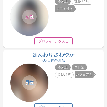
本人証
性格 ESFp
カフェ好き
女性
プロフィールを見る
ほんわりさわやか
60代 神奈川県
本人証
クレ証
Q&A 4答
カフェ好き
男性