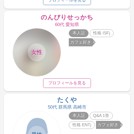
プロフィールを見る
のんびりせっかち
60代 愛知県
本人証
性格 ISFj
カフェ好き
女性
プロフィールを見る
たくや
50代 群馬県 高崎市
本人証
Q&A 1答
性格 ENTj
カフェ好き