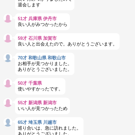
退会します
51才 兵庫県 伊丹市
良い人がみつかったから
59才 石川県 加賀市
良い人と出会えたので。ありがとうございます。
70才 和歌山県 和歌山市
お相手が見つかりました。
ありがとうございました。
50才 千葉県
使いやすかったです。
55才 新潟県 新潟市
いい人が見つかったため
65才 埼玉県 川越市
巡り合いは、急に訪れました。
ありがとうございました。