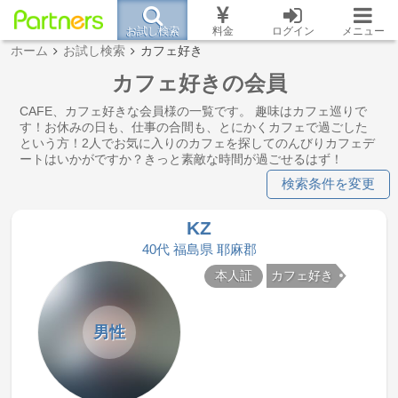
お試し検索
料金
ログイン
メニュー
ホーム
お試し検索
カフェ好き
カフェ好きの会員
CAFE、カフェ好きな会員様の一覧です。 趣味はカフェ巡りで
す！お休みの日も、仕事の合間も、とにかくカフェで過ごした
という方！2人でお気に入りのカフェを探してのんびりカフェデ
ートはいかがですか？きっと素敵な時間が過ごせるはず！
検索条件を変更
KZ
40代 福島県 耶麻郡
本人証
カフェ好き
男性