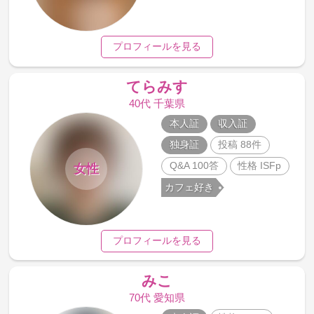
プロフィールを見る
てらみす
40代 千葉県
本人証
収入証
独身証
投稿 88件
Q&A 100答
性格 ISFp
女性
カフェ好き
プロフィールを見る
みこ
70代 愛知県