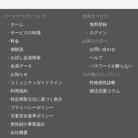
パートナーズについて
会員サービス
ホーム
無料登録
サービスの特徴
ログイン
料金
お困りの方へ
体験談
お問い合わせ
お試し会員検索
ヘルプ
会員データ
パスワードが解らない
お知らせ
その他のコンテンツ
コミュニティガイドライン
性格相性診断
利用規約
婚活恋愛コラム
特定商取引法に基づく表示
プライバシーポリシー
児童安全基準ポリシー
異性紹介事業届出
会社概要