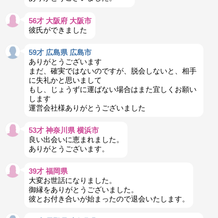
56才 大阪府 大阪市
彼氏ができました
59才 広島県 広島市
ありがとうございます
まだ、確実ではないのですが、脱会しないと、相手
に失礼かと思いまして
もし、じょうずに運ばない場合はまた宜しくお願い
します
運営会社様ありがとうございました
53才 神奈川県 横浜市
良い出会いに恵まれました。
ありがとうございます。
39才 福岡県
大変お世話になりました。
御縁をありがとうございました。
彼とお付き合いが始まったので退会いたします。