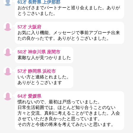
61才 長野県 上伊那郡
おかげさまでパートナーと巡り会えました。ありが
とうごさいました。
57才 大阪府
お気に入り機能、メッセージで事前アプローチ出来
たの良かったです。ありがとうございました。
50才 神奈川県 座間市
素敵な人が見つかりました
57才 静岡県 浜松市
いい方と連絡とれました。
ありがとうございます
64才 愛媛県
慣れないので、最初は戸惑っていました。
日常生活範囲では、ほとんど知り合うことのない
方々と交流、真剣に考えることができました。入会
させていただき良かったと思っています。
その方と今後の将来を考えてみたいと思います。