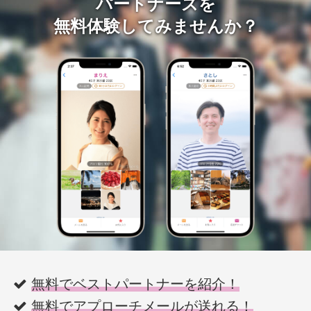
パートナーズを
無料体験してみませんか？
無料でベストパートナーを紹介！
無料でアプローチメールが送れる！