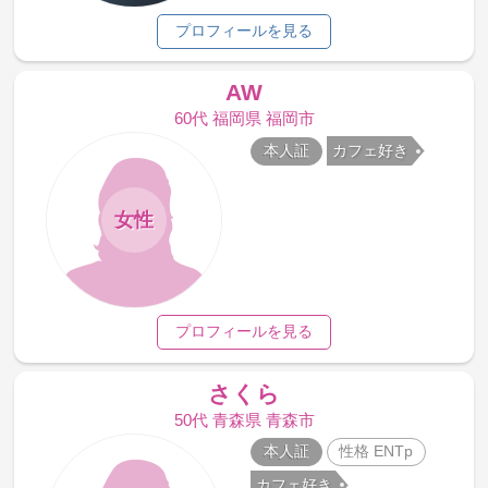
プロフィールを見る
AW
60代 福岡県 福岡市
本人証
カフェ好き
女性
プロフィールを見る
さくら
50代 青森県 青森市
本人証
性格 ENTp
カフェ好き