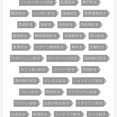
インターネット好き
紅葉好き
神戸好き
横浜好き
いい匂い好き
漫画好き
世界遺産好き
音楽好き
海好き
自然好き
自転車好き
散歩好き
映画鑑賞好き
水族館好き
登山好き
夜景好き
スポーツ観戦好き
車好き
京都好き
スポーツジム好き
テーマパーク好き
国内旅行好き
カフェ巡り好き
コーヒー好き
韓国好き
海外旅行好き
ガンダム好き
ショッピング好き
ワイン好き
野球好き
アクアリウム好き
ウクレレ好き
お好み焼き好き
イタリアン好き
お花好き
料理好き
インテリア好き
カープ好き